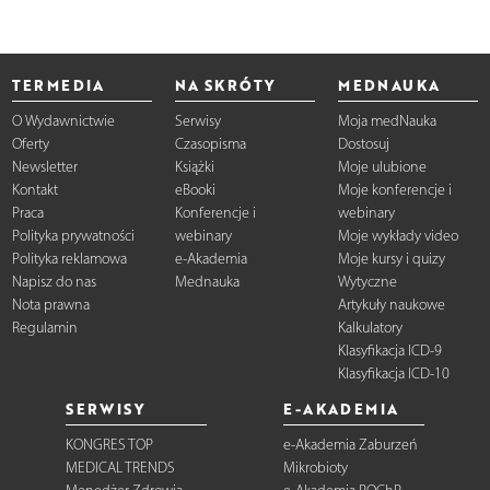
TERMEDIA
NA SKRÓTY
MEDNAUKA
O Wydawnictwie
Serwisy
Moja medNauka
Oferty
Czasopisma
Dostosuj
Newsletter
Książki
Moje ulubione
Kontakt
eBooki
Moje konferencje i
Praca
Konferencje i
webinary
Polityka prywatności
webinary
Moje wykłady video
Polityka reklamowa
e-Akademia
Moje kursy i quizy
Napisz do nas
Mednauka
Wytyczne
Nota prawna
Artykuły naukowe
Regulamin
Kalkulatory
Klasyfikacja ICD-9
Klasyfikacja ICD-10
SERWISY
E-AKADEMIA
KONGRES TOP
e-Akademia Zaburzeń
MEDICAL TRENDS
Mikrobioty