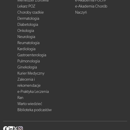
Menedżer Zdrowia
e-Akademia POChP
Lekarz POZ
e-Akademia Chorób
Choroby rzadkie
Naczyń
Dermatologia
Diabetologia
Onkologia
Neurologia
Reumatologia
Kardiologia
Gastroenterologia
Pulmonologia
Ginekologia
Kurier Medyczny
Zalecenia i
rekomendacje
e-Praktyka Leczenia
Ran
Warto wiedzieć
Biblioteka podcastów