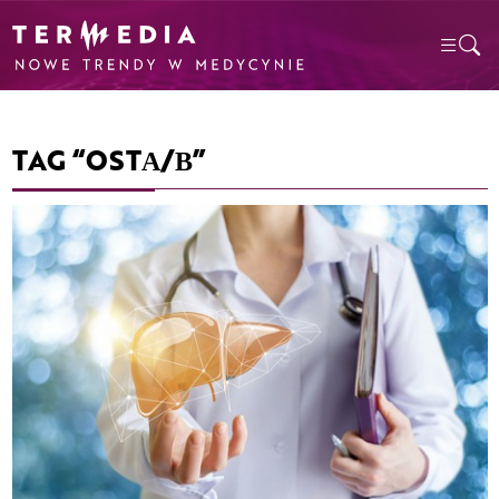
TAG “OSTΑ/Β”