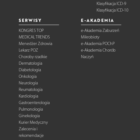
Klasyfikacja ICD-9
Klasyfikacja ICD-10
SERWISY
E-AKADEMIA
KONGRES TOP
e-Akademia Zaburzeń
MEDICAL TRENDS
Mikrobioty
Menedżer Zdrowia
e-Akademia POChP
Lekarz POZ
e-Akademia Chorób
Choroby rzadkie
Naczyń
Dermatologia
Diabetologia
Onkologia
Neurologia
Reumatologia
Kardiologia
Gastroenterologia
Pulmonologia
Ginekologia
Kurier Medyczny
Zalecenia i
rekomendacje