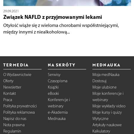
29.09.2021
Związek NAFLD z przyjmowanymi lekami
Otyłość wiąże się z wieloma chorobami współistniejącymi,
między innymi z niealkoholową...
TERMEDIA
NA SKRÓTY
MEDNAUKA
O Wydawnictwie
Serwisy
Moja medNauka
Oferty
Czasopisma
Dostosuj
Newsletter
Książki
Moje ulubione
Kontakt
eBooki
Moje konferencje i
Praca
Konferencje i
webinary
Polityka prywatności
webinary
Moje wykłady video
Polityka reklamowa
e-Akademia
Moje kursy i quizy
Napisz do nas
Mednauka
Wytyczne
Nota prawna
Artykuły naukowe
Regulamin
Kalkulatory