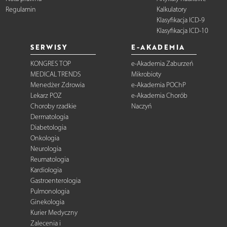
Regulamin
Kalkulatory
Klasyfikacja ICD-9
Klasyfikacja ICD-10
SERWISY
E-AKADEMIA
KONGRES TOP
e-Akademia Zaburzeń
MEDICAL TRENDS
Mikrobioty
Menedżer Zdrowia
e-Akademia POChP
Lekarz POZ
e-Akademia Chorób
Choroby rzadkie
Naczyń
Dermatologia
Diabetologia
Onkologia
Neurologia
Reumatologia
Kardiologia
Gastroenterologia
Pulmonologia
Ginekologia
Kurier Medyczny
Zalecenia i