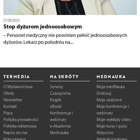
27.08.2025
Stop dyżurom jednoosobowym
– Personel medyczny nie powinien pełnić jednoosobowych
dyżurów. Lekarz po południu na...
TERMEDIA
NA SKRÓTY
MEDNAUKA
O Wydawnictwie
Serwisy
Moja medNauka
Oferty
Czasopisma
Dostosuj
Newsletter
Książki
Moje ulubione
Kontakt
eBooki
Moje konferencje i
Praca
Konferencje i
webinary
Polityka prywatności
webinary
Moje wykłady video
Polityka reklamowa
e-Akademia
Moje kursy i quizy
Napisz do nas
Mednauka
Wytyczne
Nota prawna
Artykuły naukowe