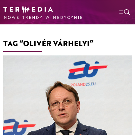
TAG “OLIVÉR VÁRHELYI”