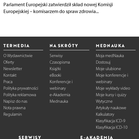
Parlament Europejski zatwierdził skład nowej Komisji
Europejskiej – komisarzem do spraw zdrowia...
TERMEDIA
NA SKRÓTY
MEDNAUKA
O Wydawnictwie
Serwisy
Moja medNauka
Oferty
Czasopisma
Dostosuj
Newsletter
Książki
Moje ulubione
Kontakt
eBooki
Moje konferencje i
Praca
Konferencje i
webinary
Polityka prywatności
webinary
Moje wykłady video
Polityka reklamowa
e-Akademia
Moje kursy i quizy
Napisz do nas
Mednauka
Wytyczne
Nota prawna
Artykuły naukowe
Regulamin
Kalkulatory
Klasyfikacja ICD-9
Klasyfikacja ICD-10
SERWISY
E-AKADEMIA