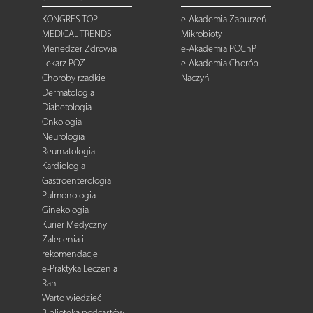
KONGRES TOP
e-Akademia Zaburzeń
MEDICAL TRENDS
Mikrobioty
Menedżer Zdrowia
e-Akademia POChP
Lekarz POZ
e-Akademia Chorób
Choroby rzadkie
Naczyń
Dermatologia
Diabetologia
Onkologia
Neurologia
Reumatologia
Kardiologia
Gastroenterologia
Pulmonologia
Ginekologia
Kurier Medyczny
Zalecenia i
rekomendacje
e-Praktyka Leczenia
Ran
Warto wiedzieć
Biblioteka podcastów