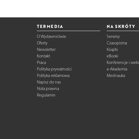
TERMEDIA
NA SKRÓTY
O Wydawnictwie
Serwisy
Oferty
Czasopisma
Newsletter
Książki
Kontakt
eBooki
Praca
Konferencje i web
Polityka prywatności
e-Akademia
Polityka reklamowa
Mednauka
Napisz do nas
Nota prawna
Regulamin