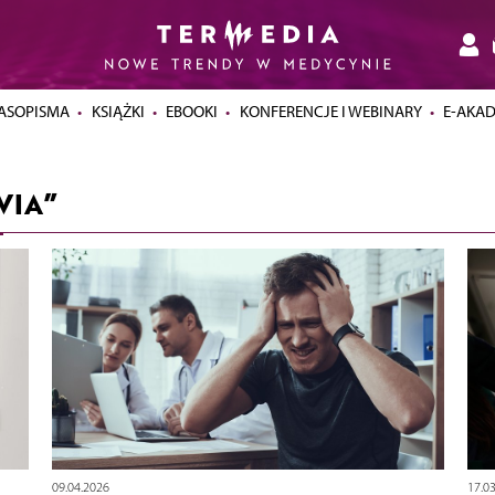
ASOPISMA
KSIĄŻKI
EBOOKI
KONFERENCJE I WEBINARY
E-AKA
VIA”
09.04.2026
17.0