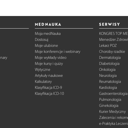
MEDNAUKA
SERWISY
Moja medNauka
KONGRES TOP ME
Dostosuj
Menedżer Zdrowi
Moje ulubione
Lekarz POZ
Moje konferencje i webinary
Choroby rzadkie
inary
Moje wykłady video
Dermatologia
Moje kursy i quizy
Diabetologia
Wytyczne
Onkologia
Artykuły naukowe
Neurologia
Kalkulatory
Reumatologia
Klasyfikacja ICD-9
Kardiologia
Klasyfikacja ICD-10
Gastroenterologia
Pulmonologia
Ginekologia
Kurier Medyczny
Zalecenia i reko
e-Praktyka Leczen