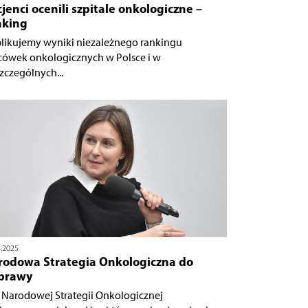
jenci ocenili szpitale onkologiczne –
nking
likujemy wyniki niezależnego rankingu
cówek onkologicznych w Polsce i w
zczególnych...
8.2025
rodowa Strategia Onkologiczna do
prawy
 Narodowej Strategii Onkologicznej