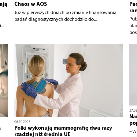
ają
Chaos w AOS
Pac
ra
Już w pierwszych dniach po zmianie finansowania
Pub
badań diagnostycznych dochodziło do...
..
pla
pos
27.0
Na
po
06.10.2025
a
Polki wykonują mammografię dwa razy
– W
rzadziej niż średnia UE