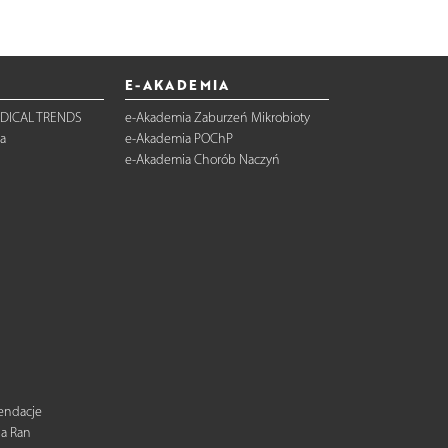
E-AKADEMIA
DICAL TRENDS
e-Akademia Zaburzeń Mikrobioty
a
e-Akademia POChP
e-Akademia Chorób Naczyń
mendacje
ia Ran