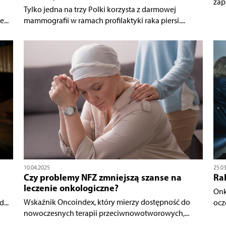
zap
Tylko jedna na trzy Polki korzysta z darmowej
...
mammografii w ramach profilaktyki raka piersi....
10.04.2025
25.0
Czy problemy NFZ zmniejszą szanse na
Rak
leczenie onkologiczne?
Onk
Wskaźnik Oncoindex, który mierzy dostępność do
...
ocz
nowoczesnych terapii przeciwnowotworowych,...