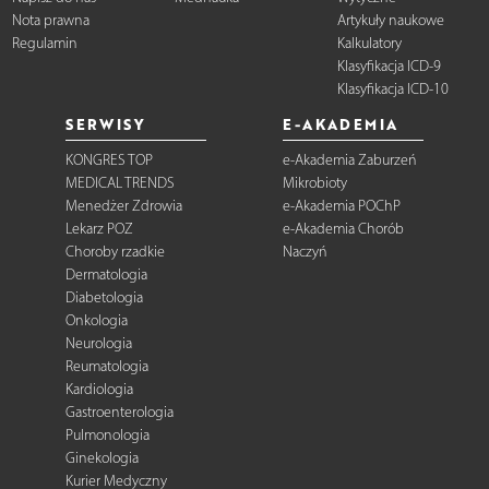
Nota prawna
Artykuły naukowe
Regulamin
Kalkulatory
Klasyfikacja ICD-9
Klasyfikacja ICD-10
SERWISY
E-AKADEMIA
KONGRES TOP
e-Akademia Zaburzeń
MEDICAL TRENDS
Mikrobioty
Menedżer Zdrowia
e-Akademia POChP
Lekarz POZ
e-Akademia Chorób
Choroby rzadkie
Naczyń
Dermatologia
Diabetologia
Onkologia
Neurologia
Reumatologia
Kardiologia
Gastroenterologia
Pulmonologia
Ginekologia
Kurier Medyczny