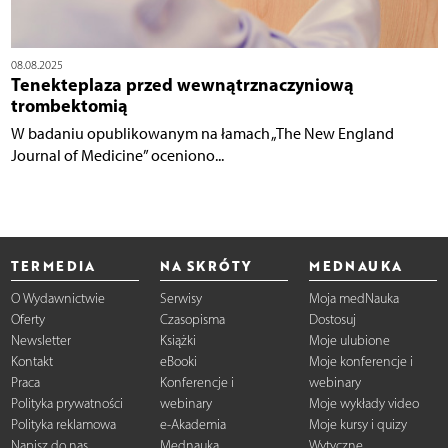
08.08.2025
Tenekteplaza przed wewnątrznaczyniową
trombektomią
W badaniu opublikowanym na łamach „The New England
Journal of Medicine” oceniono...
TERMEDIA
NA SKRÓTY
MEDNAUKA
O Wydawnictwie
Serwisy
Moja medNauka
Oferty
Czasopisma
Dostosuj
Newsletter
Książki
Moje ulubione
Kontakt
eBooki
Moje konferencje i
Praca
Konferencje i
webinary
Polityka prywatności
webinary
Moje wykłady video
Polityka reklamowa
e-Akademia
Moje kursy i quizy
Napisz do nas
Mednauka
Wytyczne