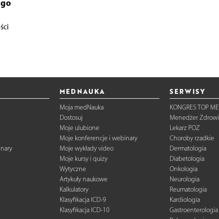
ego
ści
MEDNAUKA
SERWISY
Moja medNauka
KONGRES TOP ME
Dostosuj
Menedżer Zdrowi
Moje ulubione
Lekarz POZ
Moje konferencje i webinary
Choroby rzadkie
inary
Moje wykłady video
Dermatologia
Moje kursy i quizy
Diabetologia
Wytyczne
Onkologia
Artykuły naukowe
Neurologia
Kalkulatory
Reumatologia
Klasyfikacja ICD-9
Kardiologia
Klasyfikacja ICD-10
Gastroenterologia