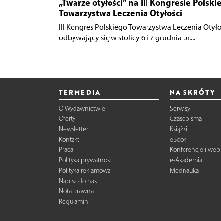
„Twarze otyłości” na III Kongresie Polski
Towarzystwa Leczenia Otyłości
III Kongres Polskiego Towarzystwa Leczenia Otyło
odbywający się w stolicy 6 i 7 grudnia br....
TERMEDIA
NA SKRÓTY
O Wydawnictwie
Serwisy
Oferty
Czasopisma
Newsletter
Książki
Kontakt
eBooki
Praca
Konferencje i web
Polityka prywatności
e-Akademia
Polityka reklamowa
Mednauka
Napisz do nas
Nota prawna
Regulamin