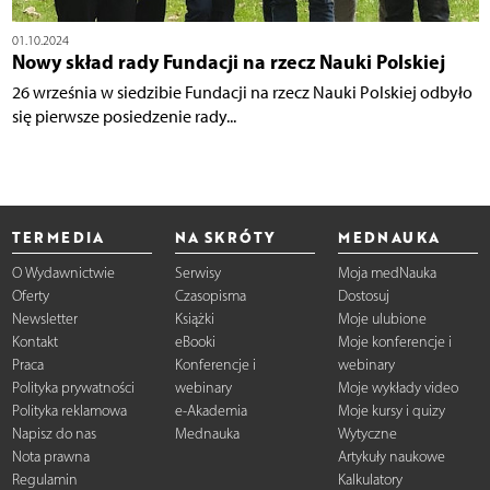
01.10.2024
Nowy skład rady Fundacji na rzecz Nauki Polskiej
26 września w siedzibie Fundacji na rzecz Nauki Polskiej odbyło
się pierwsze posiedzenie rady...
TERMEDIA
NA SKRÓTY
MEDNAUKA
O Wydawnictwie
Serwisy
Moja medNauka
Oferty
Czasopisma
Dostosuj
Newsletter
Książki
Moje ulubione
Kontakt
eBooki
Moje konferencje i
Praca
Konferencje i
webinary
Polityka prywatności
webinary
Moje wykłady video
Polityka reklamowa
e-Akademia
Moje kursy i quizy
Napisz do nas
Mednauka
Wytyczne
Nota prawna
Artykuły naukowe
Regulamin
Kalkulatory