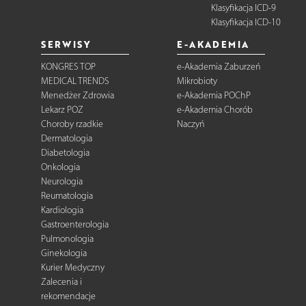
Klasyfikacja ICD-9
Klasyfikacja ICD-10
SERWISY
E-AKADEMIA
KONGRES TOP
e-Akademia Zaburzeń
MEDICAL TRENDS
Mikrobioty
Menedżer Zdrowia
e-Akademia POChP
Lekarz POZ
e-Akademia Chorób
Choroby rzadkie
Naczyń
Dermatologia
Diabetologia
Onkologia
Neurologia
Reumatologia
Kardiologia
Gastroenterologia
Pulmonologia
Ginekologia
Kurier Medyczny
Zalecenia i
rekomendacje