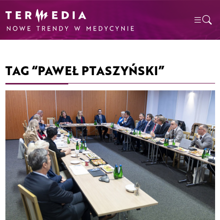
TAG “PAWEŁ PTASZYŃSKI”