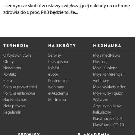
- Jednym ze skutków ustawy zwiększającej nakłady na ochronę
zdrowia do 6 proc. PKB będzie to, że...
TERMEDIA
NA SKRÓTY
MEDNAUKA
O Wydawnictwie
Serwisy
Moja medNauka
Oferty
Czasopisma
Dostosuj
Newsletter
Książki
Moje ulubione
Kontakt
eBooki
Moje konferencje i
Praca
Konferencje i
webinary
Polityka prywatności
webinary
Moje wykłady video
Polityka reklamowa
e-Akademia
Moje kursy i quizy
Napisz do nas
Mednauka
Wytyczne
Nota prawna
Artykuły naukowe
Regulamin
Kalkulatory
Klasyfikacja ICD-9
Klasyfikacja ICD-10
SERWISY
E-AKADEMIA