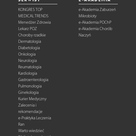
KONGRES TOP
e-Akademia Zaburzeń
MEDICAL TRENDS
Mikrobioty
Menedżer Zdrowia
e-Akademia POChP
Lekarz POZ
e-Akademia Chorób
Choroby rzadkie
Naczyń
Dermatologia
Diabetologia
Onkologia
Neurologia
Reumatologia
Kardiologia
Gastroenterologia
Pulmonologia
Ginekologia
Kurier Medyczny
Zalecenia i
rekomendacje
e-Praktyka Leczenia
Ran
Warto wiedzieć