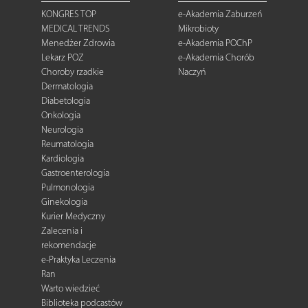
KONGRES TOP
e-Akademia Zaburzeń
MEDICAL TRENDS
Mikrobioty
Menedżer Zdrowia
e-Akademia POChP
Lekarz POZ
e-Akademia Chorób
Choroby rzadkie
Naczyń
Dermatologia
Diabetologia
Onkologia
Neurologia
Reumatologia
Kardiologia
Gastroenterologia
Pulmonologia
Ginekologia
Kurier Medyczny
Zalecenia i
rekomendacje
e-Praktyka Leczenia
Ran
Warto wiedzieć
Biblioteka podcastów