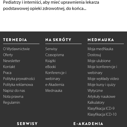
Pediatrzy i interniści, aby mieć uprawnienia lekarza
podstawowej opieki zdrowotnej, do końca...
TERMEDIA
NA SKRÓTY
MEDNAUKA
O Wydawnictwie
Serwisy
Moja medNauka
Oferty
Czasopisma
Dostosuj
Newsletter
Książki
Moje ulubione
Kontakt
eBooki
Moje konferencje i
Praca
Konferencje i
webinary
Polityka prywatności
webinary
Moje wykłady video
Polityka reklamowa
e-Akademia
Moje kursy i quizy
Napisz do nas
Mednauka
Wytyczne
Nota prawna
Artykuły naukowe
Regulamin
Kalkulatory
Klasyfikacja ICD-9
Klasyfikacja ICD-10
SERWISY
E-AKADEMIA