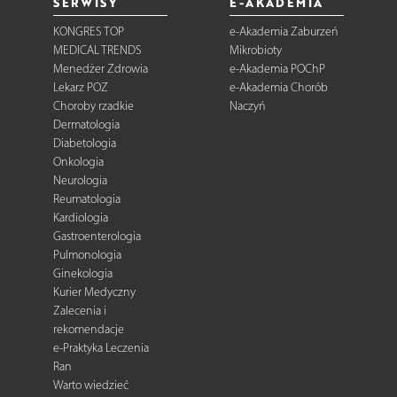
SERWISY
E-AKADEMIA
KONGRES TOP
e-Akademia Zaburzeń
MEDICAL TRENDS
Mikrobioty
Menedżer Zdrowia
e-Akademia POChP
Lekarz POZ
e-Akademia Chorób
Choroby rzadkie
Naczyń
Dermatologia
Diabetologia
Onkologia
Neurologia
Reumatologia
Kardiologia
Gastroenterologia
Pulmonologia
Ginekologia
Kurier Medyczny
Zalecenia i
rekomendacje
e-Praktyka Leczenia
Ran
Warto wiedzieć