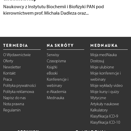
Naukowcy z Instytutu Biochemii i Biofizyki PAN pod
kierownictwem prof. Michała Dadleza oraz...
TERMEDIA
NA SKRÓTY
MEDNAUKA
O Wydawnictwie
Serwisy
Moja medNauka
Oferty
Czasopisma
Dostosuj
Newsletter
Książki
Moje ulubione
Kontakt
eBooki
Moje konferencje i
Praca
Konferencje i
webinary
Polityka prywatności
webinary
Moje wykłady video
Polityka reklamowa
e-Akademia
Moje kursy i quizy
Napisz do nas
Mednauka
Wytyczne
Nota prawna
Artykuły naukowe
Regulamin
Kalkulatory
Klasyfikacja ICD-9
Klasyfikacja ICD-10