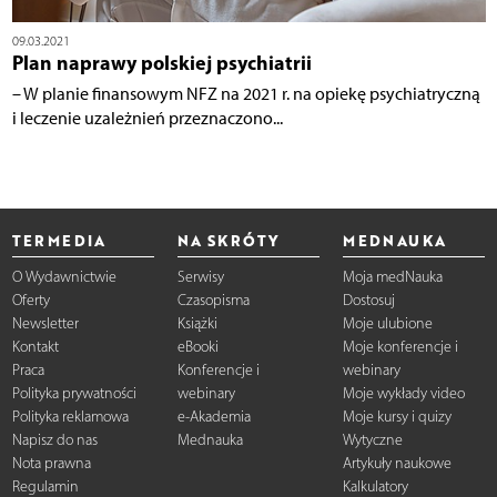
09.03.2021
Plan naprawy polskiej psychiatrii
– W planie finansowym NFZ na 2021 r. na opiekę psychiatryczną
i leczenie uzależnień przeznaczono...
TERMEDIA
NA SKRÓTY
MEDNAUKA
O Wydawnictwie
Serwisy
Moja medNauka
Oferty
Czasopisma
Dostosuj
Newsletter
Książki
Moje ulubione
Kontakt
eBooki
Moje konferencje i
Praca
Konferencje i
webinary
Polityka prywatności
webinary
Moje wykłady video
Polityka reklamowa
e-Akademia
Moje kursy i quizy
Napisz do nas
Mednauka
Wytyczne
Nota prawna
Artykuły naukowe
Regulamin
Kalkulatory