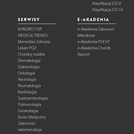
Klasyfikacja ICD-9
Klasyfikacja ICD-10
SERWISY
E-AKADEMIA
KONGRES TOP
e-Akademia Zaburzeń
MEDICAL TRENDS
Mikrobioty
Menedżer Zdrowia
e-Akademia POChP
Lekarz POZ
e-Akademia Chorób
Choroby rzadkie
Naczyń
Dermatologia
Diabetologia
Onkologia
Neurologia
Reumatologia
Kardiologia
Gastroenterologia
Pulmonologia
Ginekologia
Kurier Medyczny
Zalecenia i
rekomendacje