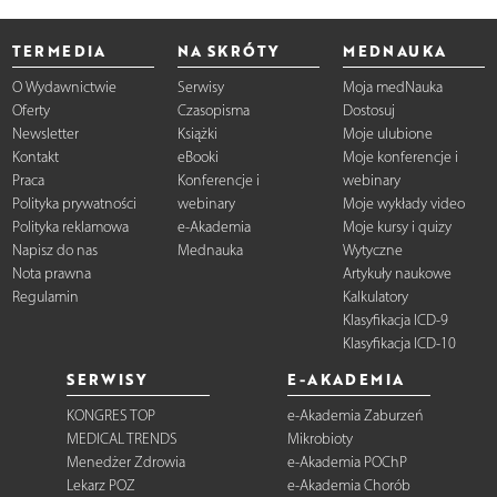
TERMEDIA
NA SKRÓTY
MEDNAUKA
O Wydawnictwie
Serwisy
Moja medNauka
Oferty
Czasopisma
Dostosuj
Newsletter
Książki
Moje ulubione
Kontakt
eBooki
Moje konferencje i
Praca
Konferencje i
webinary
Polityka prywatności
webinary
Moje wykłady video
Polityka reklamowa
e-Akademia
Moje kursy i quizy
Napisz do nas
Mednauka
Wytyczne
Nota prawna
Artykuły naukowe
Regulamin
Kalkulatory
Klasyfikacja ICD-9
Klasyfikacja ICD-10
SERWISY
E-AKADEMIA
KONGRES TOP
e-Akademia Zaburzeń
MEDICAL TRENDS
Mikrobioty
Menedżer Zdrowia
e-Akademia POChP
Lekarz POZ
e-Akademia Chorób