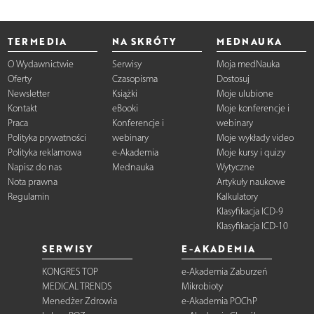
TERMEDIA
NA SKRÓTY
MEDNAUKA
O Wydawnictwie
Serwisy
Moja medNauka
Oferty
Czasopisma
Dostosuj
Newsletter
Książki
Moje ulubione
Kontakt
eBooki
Moje konferencje i
Praca
Konferencje i
webinary
Polityka prywatności
webinary
Moje wykłady video
Polityka reklamowa
e-Akademia
Moje kursy i quizy
Napisz do nas
Mednauka
Wytyczne
Nota prawna
Artykuły naukowe
Regulamin
Kalkulatory
Klasyfikacja ICD-9
Klasyfikacja ICD-10
SERWISY
E-AKADEMIA
KONGRES TOP
e-Akademia Zaburzeń
MEDICAL TRENDS
Mikrobioty
Menedżer Zdrowia
e-Akademia POChP