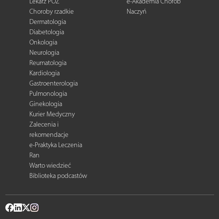
Lekarz POZ
e-Akademia Chorób
Choroby rzadkie
Naczyń
Dermatologia
Diabetologia
Onkologia
Neurologia
Reumatologia
Kardiologia
Gastroenterologia
Pulmonologia
Ginekologia
Kurier Medyczny
Zalecenia i
rekomendacje
e-Praktyka Leczenia
Ran
Warto wiedzieć
Biblioteka podcastów