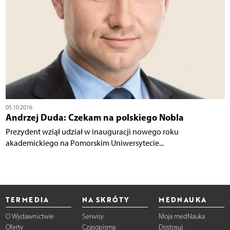
05.10.2016
Andrzej Duda: Czekam na polskiego Nobla
Prezydent wziął udział w inauguracji nowego roku
akademickiego na Pomorskim Uniwersytecie...
TERMEDIA
NA SKRÓTY
MEDNAUKA
O Wydawnictwie
Serwisy
Moja medNauka
Oferty
Czasopisma
Dostosuj