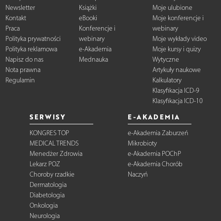
Newsletter
Książki
Moje ulubione
Kontakt
eBooki
Moje konferencje i
Praca
Konferencje i
webinary
Polityka prywatności
webinary
Moje wykłady video
Polityka reklamowa
e-Akademia
Moje kursy i quizy
Napisz do nas
Mednauka
Wytyczne
Nota prawna
Artykuły naukowe
Regulamin
Kalkulatory
Klasyfikacja ICD-9
Klasyfikacja ICD-10
SERWISY
E-AKADEMIA
KONGRES TOP
e-Akademia Zaburzeń
MEDICAL TRENDS
Mikrobioty
Menedżer Zdrowia
e-Akademia POChP
Lekarz POZ
e-Akademia Chorób
Choroby rzadkie
Naczyń
Dermatologia
Diabetologia
Onkologia
Neurologia