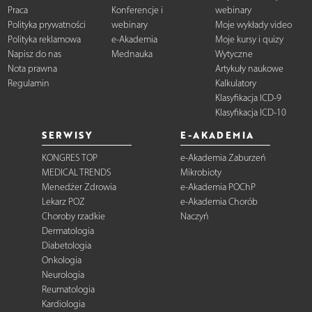
Praca
Konferencje i
webinary
Polityka prywatności
webinary
Moje wykłady video
Polityka reklamowa
e-Akademia
Moje kursy i quizy
Napisz do nas
Mednauka
Wytyczne
Nota prawna
Artykuły naukowe
Regulamin
Kalkulatory
Klasyfikacja ICD-9
Klasyfikacja ICD-10
SERWISY
E-AKADEMIA
KONGRES TOP
e-Akademia Zaburzeń
MEDICAL TRENDS
Mikrobioty
Menedżer Zdrowia
e-Akademia POChP
Lekarz POZ
e-Akademia Chorób
Choroby rzadkie
Naczyń
Dermatologia
Diabetologia
Onkologia
Neurologia
Reumatologia
Kardiologia