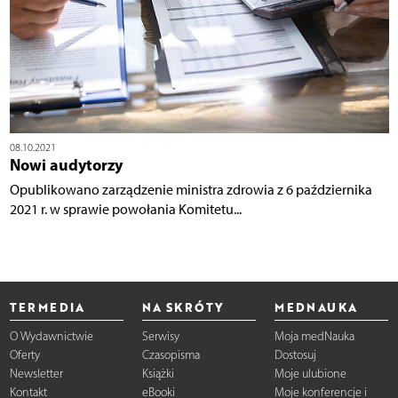
08.10.2021
Nowi audytorzy
Opublikowano zarządzenie ministra zdrowia z 6 października
2021 r. w sprawie powołania Komitetu...
TERMEDIA
NA SKRÓTY
MEDNAUKA
O Wydawnictwie
Serwisy
Moja medNauka
Oferty
Czasopisma
Dostosuj
Newsletter
Książki
Moje ulubione
Kontakt
eBooki
Moje konferencje i