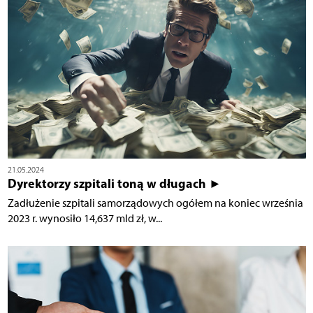
21.05.2024
Dyrektorzy szpitali toną w długach ►
Zadłużenie szpitali samorządowych ogółem na koniec września
2023 r. wynosiło 14,637 mld zł, w...