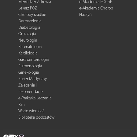
Menedżer Zdrowia
e-Akademia POChP
Lekarz POZ
e-Akademia Chorób
Choroby rzadkie
Naczyń
Dermatologia
Diabetologia
Onkologia
Neurologia
Reumatologia
Kardiologia
Gastroenterologia
Pulmonologia
Ginekologia
Kurier Medyczny
Zalecenia i
rekomendacje
e-Praktyka Leczenia
Ran
Warto wiedzieć
Biblioteka podcastów