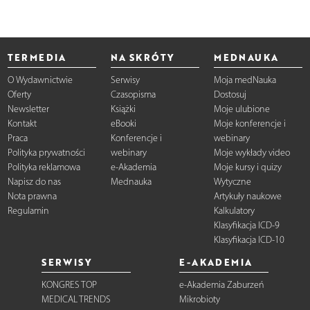
TERMEDIA
NA SKRÓTY
MEDNAUKA
O Wydawnictwie
Serwisy
Moja medNauka
Oferty
Czasopisma
Dostosuj
Newsletter
Książki
Moje ulubione
Kontakt
eBooki
Moje konferencje i
Praca
Konferencje i
webinary
Polityka prywatności
webinary
Moje wykłady video
Polityka reklamowa
e-Akademia
Moje kursy i quizy
Napisz do nas
Mednauka
Wytyczne
Nota prawna
Artykuły naukowe
Regulamin
Kalkulatory
Klasyfikacja ICD-9
Klasyfikacja ICD-10
SERWISY
E-AKADEMIA
KONGRES TOP
e-Akademia Zaburzeń
MEDICAL TRENDS
Mikrobioty