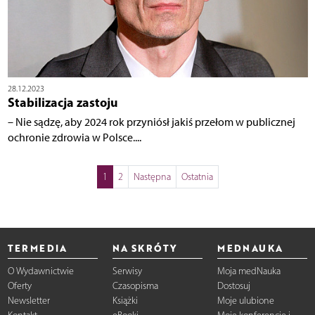
28.12.2023
Stabilizacja zastoju
– Nie sądzę, aby 2024 rok przyniósł jakiś przełom w publicznej
ochronie zdrowia w Polsce....
1
2
Następna
Ostatnia
TERMEDIA
NA SKRÓTY
MEDNAUKA
O Wydawnictwie
Serwisy
Moja medNauka
Oferty
Czasopisma
Dostosuj
Newsletter
Książki
Moje ulubione