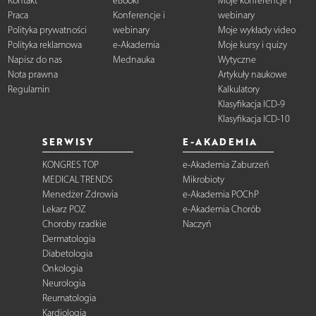
Kontakt
eBooki
Moje konferencje i
Praca
Konferencje i
webinary
Polityka prywatności
webinary
Moje wykłady video
Polityka reklamowa
e-Akademia
Moje kursy i quizy
Napisz do nas
Mednauka
Wytyczne
Nota prawna
Artykuły naukowe
Regulamin
Kalkulatory
Klasyfikacja ICD-9
Klasyfikacja ICD-10
SERWISY
E-AKADEMIA
KONGRES TOP
e-Akademia Zaburzeń
MEDICAL TRENDS
Mikrobioty
Menedżer Zdrowia
e-Akademia POChP
Lekarz POZ
e-Akademia Chorób
Choroby rzadkie
Naczyń
Dermatologia
Diabetologia
Onkologia
Neurologia
Reumatologia
Kardiologia