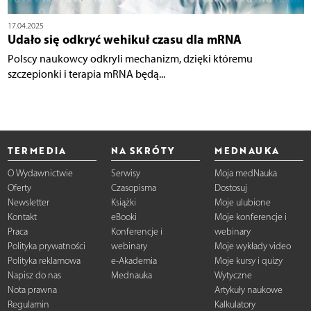
17.04.2025
Udało się odkryć wehikuł czasu dla mRNA
Polscy naukowcy odkryli mechanizm, dzięki któremu
szczepionki i terapia mRNA będą...
TERMEDIA
NA SKRÓTY
MEDNAUKA
O Wydawnictwie
Serwisy
Moja medNauka
Oferty
Czasopisma
Dostosuj
Newsletter
Książki
Moje ulubione
Kontakt
eBooki
Moje konferencje i
Praca
Konferencje i
webinary
Polityka prywatności
webinary
Moje wykłady video
Polityka reklamowa
e-Akademia
Moje kursy i quizy
Napisz do nas
Mednauka
Wytyczne
Nota prawna
Artykuły naukowe
Regulamin
Kalkulatory