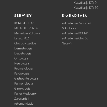
Klasyfikacja ICD-9
Klasyfikacja ICD-10
SERWISY
E-AKADEMIA
KONGRES TOP
e-Akademia Zaburzeń
MEDICAL TRENDS
Mikrobioty
Menedżer Zdrowia
e-Akademia POChP
Lekarz POZ
e-Akademia Chorób
Choroby rzadkie
Naczyń
Dermatologia
Diabetologia
Onkologia
Neurologia
Reumatologia
Kardiologia
Gastroenterologia
Pulmonologia
Ginekologia
Kurier Medyczny
Zalecenia i
rekomendacje