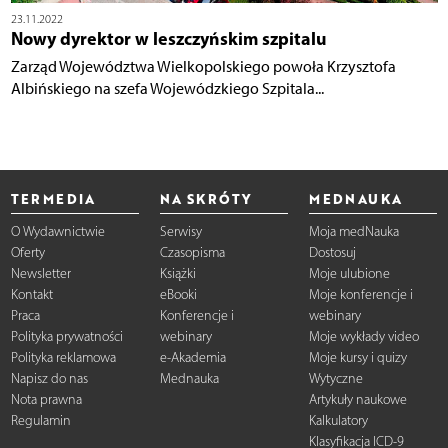
23.11.2022
Nowy dyrektor w leszczyńskim szpitalu
Zarząd Województwa Wielkopolskiego powoła Krzysztofa
Albińskiego na szefa Wojewódzkiego Szpitala...
TERMEDIA
NA SKRÓTY
MEDNAUKA
O Wydawnictwie
Serwisy
Moja medNauka
Oferty
Czasopisma
Dostosuj
Newsletter
Książki
Moje ulubione
Kontakt
eBooki
Moje konferencje i
Praca
Konferencje i
webinary
Polityka prywatności
webinary
Moje wykłady video
Polityka reklamowa
e-Akademia
Moje kursy i quizy
Napisz do nas
Mednauka
Wytyczne
Nota prawna
Artykuły naukowe
Regulamin
Kalkulatory
Klasyfikacja ICD-9