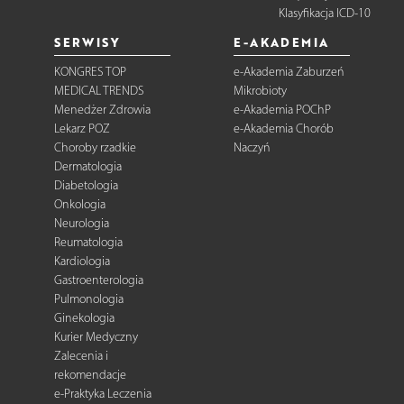
Klasyfikacja ICD-10
SERWISY
E-AKADEMIA
KONGRES TOP
e-Akademia Zaburzeń
MEDICAL TRENDS
Mikrobioty
Menedżer Zdrowia
e-Akademia POChP
Lekarz POZ
e-Akademia Chorób
Choroby rzadkie
Naczyń
Dermatologia
Diabetologia
Onkologia
Neurologia
Reumatologia
Kardiologia
Gastroenterologia
Pulmonologia
Ginekologia
Kurier Medyczny
Zalecenia i
rekomendacje
e-Praktyka Leczenia