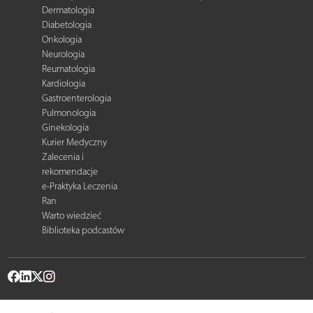
Dermatologia
Diabetologia
Onkologia
Neurologia
Reumatologia
Kardiologia
Gastroenterologia
Pulmonologia
Ginekologia
Kurier Medyczny
Zalecenia i
rekomendacje
e-Praktyka Leczenia
Ran
Warto wiedzieć
Biblioteka podcastów