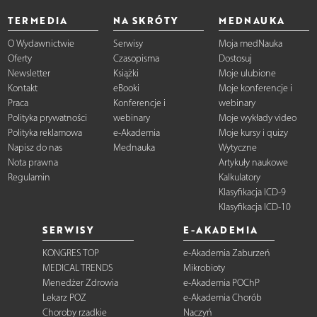
TERMEDIA
NA SKRÓTY
MEDNAUKA
O Wydawnictwie
Serwisy
Moja medNauka
Oferty
Czasopisma
Dostosuj
Newsletter
Książki
Moje ulubione
Kontakt
eBooki
Moje konferencje i
Praca
Konferencje i
webinary
Polityka prywatności
webinary
Moje wykłady video
Polityka reklamowa
e-Akademia
Moje kursy i quizy
Napisz do nas
Mednauka
Wytyczne
Nota prawna
Artykuły naukowe
Regulamin
Kalkulatory
Klasyfikacja ICD-9
Klasyfikacja ICD-10
SERWISY
E-AKADEMIA
KONGRES TOP
e-Akademia Zaburzeń
MEDICAL TRENDS
Mikrobioty
Menedżer Zdrowia
e-Akademia POChP
Lekarz POZ
e-Akademia Chorób
Choroby rzadkie
Naczyń