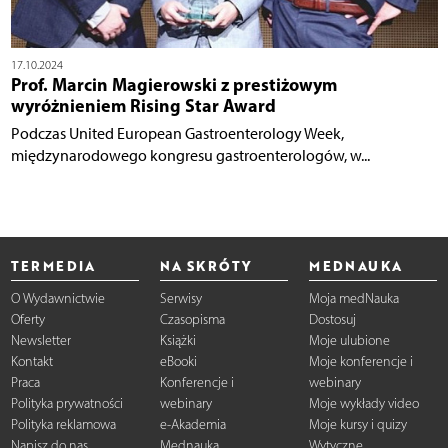
17.10.2024
Prof. Marcin Magierowski z prestiżowym
wyróżnieniem Rising Star Award
Podczas United European Gastroenterology Week,
międzynarodowego kongresu gastroenterologów, w...
TERMEDIA
NA SKRÓTY
MEDNAUKA
O Wydawnictwie
Serwisy
Moja medNauka
Oferty
Czasopisma
Dostosuj
Newsletter
Książki
Moje ulubione
Kontakt
eBooki
Moje konferencje i
Praca
Konferencje i
webinary
Polityka prywatności
webinary
Moje wykłady video
Polityka reklamowa
e-Akademia
Moje kursy i quizy
Napisz do nas
Mednauka
Wytyczne