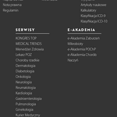
Nota prawna
Artykuły naukowe
Regulamin
Kalkulatory
Klasyfikacja ICD-9
Klasyfikacja ICD-10
SERWISY
E-AKADEMIA
KONGRES TOP
e-Akademia Zaburzeń
MEDICAL TRENDS
Mikrobioty
Menedżer Zdrowia
e-Akademia POChP
Lekarz POZ
e-Akademia Chorób
Choroby rzadkie
Naczyń
Dermatologia
Diabetologia
Onkologia
Neurologia
Reumatologia
Kardiologia
Gastroenterologia
Pulmonologia
Ginekologia
Kurier Medyczny