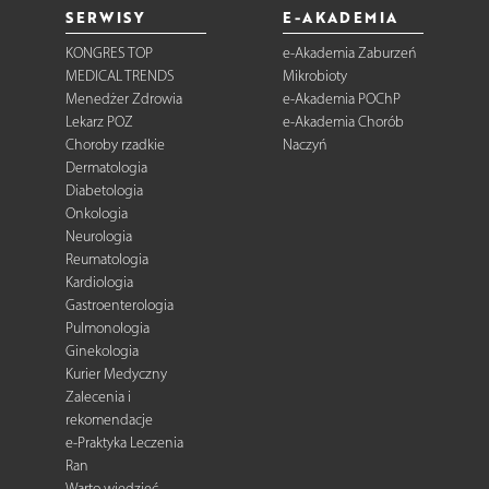
SERWISY
E-AKADEMIA
KONGRES TOP
e-Akademia Zaburzeń
MEDICAL TRENDS
Mikrobioty
Menedżer Zdrowia
e-Akademia POChP
Lekarz POZ
e-Akademia Chorób
Choroby rzadkie
Naczyń
Dermatologia
Diabetologia
Onkologia
Neurologia
Reumatologia
Kardiologia
Gastroenterologia
Pulmonologia
Ginekologia
Kurier Medyczny
Zalecenia i
rekomendacje
e-Praktyka Leczenia
Ran
Warto wiedzieć