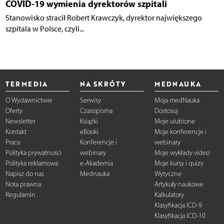
COVID-19 wymienia dyrektorów szpitali
Stanowisko stracił Robert Krawczyk, dyrektor największego
szpitala w Polsce, czyli...
TERMEDIA
NA SKRÓTY
MEDNAUKA
O Wydawnictwie
Serwisy
Moja medNauka
Oferty
Czasopisma
Dostosuj
Newsletter
Książki
Moje ulubione
Kontakt
eBooki
Moje konferencje i
Praca
Konferencje i
webinary
Polityka prywatności
webinary
Moje wykłady video
Polityka reklamowa
e-Akademia
Moje kursy i quizy
Napisz do nas
Mednauka
Wytyczne
Nota prawna
Artykuły naukowe
Regulamin
Kalkulatory
Klasyfikacja ICD-9
Klasyfikacja ICD-10