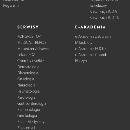
Regulamin
Kalkulatory
Klasyfikacja ICD-9
Klasyfikacja ICD-10
SERWISY
E-AKADEMIA
KONGRES TOP
e-Akademia Zaburzeń
MEDICAL TRENDS
Mikrobioty
Menedżer Zdrowia
e-Akademia POChP
Lekarz POZ
e-Akademia Chorób
Choroby rzadkie
Naczyń
Dermatologia
Diabetologia
Onkologia
Neurologia
Reumatologia
Kardiologia
Gastroenterologia
Pulmonologia
Ginekologia
Kurier Medyczny
Zalecenia i