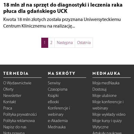
18 mln zł na sprzęt do diagnostyki i leczenia raka
płuca dla gdańskiego UCK
Kwota 18 mln złotych została przyznana Uniwersyteckiemu
Centrum Klinicznemu na realizację...
1
2
Następna
Ostatnia
TERMEDIA
NA SKRÓTY
MEDNAUKA
O Wydawnictwie
Serwisy
Moja medNauka
Oferty
Czasopisma
Dostosuj
Newsletter
Książki
Moje ulubione
Kontakt
eBooki
Moje konferencje i
Praca
Konferencje i
webinary
Polityka prywatności
webinary
Moje wykłady video
Polityka reklamowa
e-Akademia
Moje kursy i quizy
Napisz do nas
Mednauka
Wytyczne
Nota prawna
Artykuły naukowe