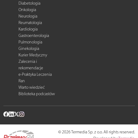
Diabetologia
Onkologia
Neurologia
Reumatologia
Kardiologia
Gastroenterologia
Pulmonologia
Ginekologia
Kurier Medyczny
Zalecenia i
rekomendacje
e-Praktyka Leczenia
Ran
Warto wiedzieć
Biblioteka podcastów
© 2026 Termedia Sp. z o.o. All rights reserved.