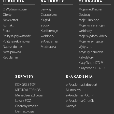
TERMEDIA
NA SKRÓTY
MEDNAUKA
O Wydawnictwie
Serwisy
Moja medNauka
Oferty
Czasopisma
Dostosuj
Newsletter
Książki
Moje ulubione
Kontakt
eBooki
Moje konferencje i
Praca
Konferencje i
webinary
Polityka prywatności
webinary
Moje wykłady video
Polityka reklamowa
e-Akademia
Moje kursy i quizy
Napisz do nas
Mednauka
Wytyczne
Nota prawna
Artykuły naukowe
Regulamin
Kalkulatory
Klasyfikacja ICD-9
Klasyfikacja ICD-10
SERWISY
E-AKADEMIA
KONGRES TOP
e-Akademia Zaburzeń
MEDICAL TRENDS
Mikrobioty
Menedżer Zdrowia
e-Akademia POChP
Lekarz POZ
e-Akademia Chorób
Choroby rzadkie
Naczyń
Dermatologia