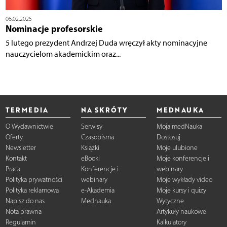
06.02.2025
Nominacje profesorskie
5 lutego prezydent Andrzej Duda wręczył akty nominacyjne
nauczycielom akademickim oraz...
TERMEDIA
NA SKRÓTY
MEDNAUKA
O Wydawnictwie
Serwisy
Moja medNauka
Oferty
Czasopisma
Dostosuj
Newsletter
Książki
Moje ulubione
Kontakt
eBooki
Moje konferencje i
Praca
Konferencje i
webinary
Polityka prywatności
webinary
Moje wykłady video
Polityka reklamowa
e-Akademia
Moje kursy i quizy
Napisz do nas
Mednauka
Wytyczne
Nota prawna
Artykuły naukowe
Regulamin
Kalkulatory