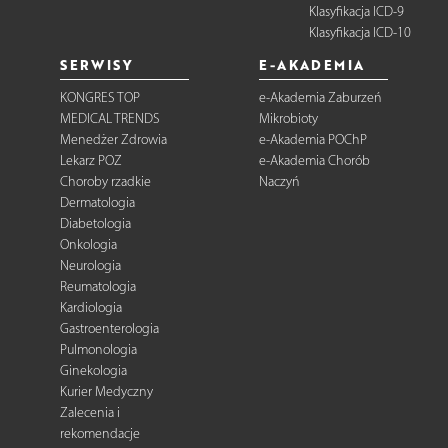
Klasyfikacja ICD-9
Klasyfikacja ICD-10
SERWISY
E-AKADEMIA
KONGRES TOP
e-Akademia Zaburzeń
MEDICAL TRENDS
Mikrobioty
Menedżer Zdrowia
e-Akademia POChP
Lekarz POZ
e-Akademia Chorób
Choroby rzadkie
Naczyń
Dermatologia
Diabetologia
Onkologia
Neurologia
Reumatologia
Kardiologia
Gastroenterologia
Pulmonologia
Ginekologia
Kurier Medyczny
Zalecenia i
rekomendacje