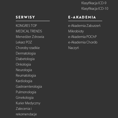
Klasyfikacja ICD-9
Klasyfikacja ICD-10
SERWISY
E-AKADEMIA
KONGRES TOP
e-Akademia Zaburzeń
MEDICAL TRENDS
Mikrobioty
Menedżer Zdrowia
e-Akademia POChP
Lekarz POZ
e-Akademia Chorób
Choroby rzadkie
Naczyń
Dermatologia
Diabetologia
Onkologia
Neurologia
Reumatologia
Kardiologia
Gastroenterologia
Pulmonologia
Ginekologia
Kurier Medyczny
Zalecenia i
rekomendacje