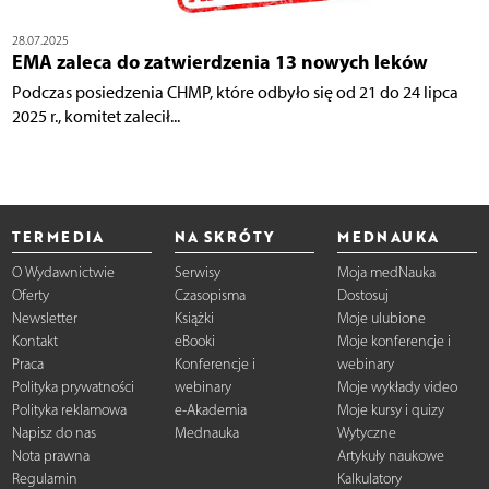
28.07.2025
EMA zaleca do zatwierdzenia 13 nowych leków
Podczas posiedzenia CHMP, które odbyło się od 21 do 24 lipca
2025 r., komitet zalecił...
TERMEDIA
NA SKRÓTY
MEDNAUKA
O Wydawnictwie
Serwisy
Moja medNauka
Oferty
Czasopisma
Dostosuj
Newsletter
Książki
Moje ulubione
Kontakt
eBooki
Moje konferencje i
Praca
Konferencje i
webinary
Polityka prywatności
webinary
Moje wykłady video
Polityka reklamowa
e-Akademia
Moje kursy i quizy
Napisz do nas
Mednauka
Wytyczne
Nota prawna
Artykuły naukowe
Regulamin
Kalkulatory