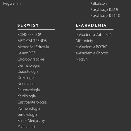
Regulamin
Kalkulatory
Klasyfikacja ICD-9
Klasyfikacja ICD-10
SERWISY
E-AKADEMIA
KONGRES TOP
e-Akademia Zaburzeń
MEDICAL TRENDS
Mikrobioty
Menedżer Zdrowia
e-Akademia POChP
Lekarz POZ
e-Akademia Chorób
Choroby rzadkie
Naczyń
Dermatologia
Diabetologia
Onkologia
Neurologia
Reumatologia
Kardiologia
Gastroenterologia
Pulmonologia
Ginekologia
Kurier Medyczny
Zalecenia i