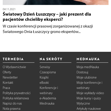
04.11.2021
Światowy Dzień Łuszczycy – jaki prezent dla
pacjentów chcieliby eksperci?
W czasie konferencji prasowej zorganizowanej z okazji
Światowego Dnia Łuszczycy grono ekspertów...
TERMEDIA
NA SKRÓTY
MEDNAUKA
O Wydawnictwie
Serwisy
Moja medNauka
Oferty
Czasopisma
Dostosuj
Newsletter
Książki
Moje ulubione
Kontakt
eBooki
Moje konferencje i
Praca
Konferencje i
webinary
Polityka prywatności
webinary
Moje wykłady video
Polityka reklamowa
e-Akademia
Moje kursy i quizy
Napisz do nas
Mednauka
Wytyczne
Nota prawna
Artykuły naukowe