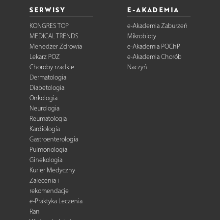
SERWISY
E-AKADEMIA
KONGRES TOP
e-Akademia Zaburzeń
MEDICAL TRENDS
Mikrobioty
Menedżer Zdrowia
e-Akademia POChP
Lekarz POZ
e-Akademia Chorób
Choroby rzadkie
Naczyń
Dermatologia
Diabetologia
Onkologia
Neurologia
Reumatologia
Kardiologia
Gastroenterologia
Pulmonologia
Ginekologia
Kurier Medyczny
Zalecenia i
rekomendacje
e-Praktyka Leczenia
Ran