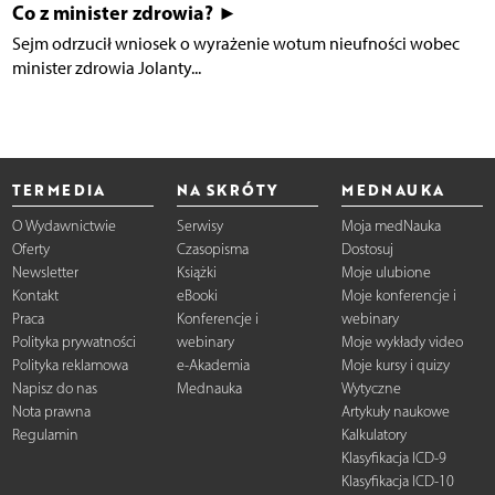
Co z minister zdrowia? ►
Sejm odrzucił wniosek o wyrażenie wotum nieufności wobec
minister zdrowia Jolanty...
TERMEDIA
NA SKRÓTY
MEDNAUKA
O Wydawnictwie
Serwisy
Moja medNauka
Oferty
Czasopisma
Dostosuj
Newsletter
Książki
Moje ulubione
Kontakt
eBooki
Moje konferencje i
Praca
Konferencje i
webinary
Polityka prywatności
webinary
Moje wykłady video
Polityka reklamowa
e-Akademia
Moje kursy i quizy
Napisz do nas
Mednauka
Wytyczne
Nota prawna
Artykuły naukowe
Regulamin
Kalkulatory
Klasyfikacja ICD-9
Klasyfikacja ICD-10