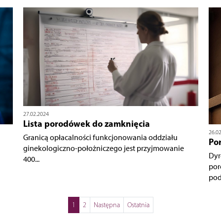
27.02.2024
Lista porodówek do zamknięcia
26.0
Granicą opłacalności funkcjonowania oddziału
Por
ginekologiczno-położniczego jest przyjmowanie
Dyr
400...
por
podj
1
2
Następna
Ostatnia