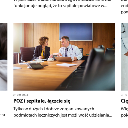
funkcjonuje pogląd, że to szpitale powiatowe w...
end
pow
01.08.2024
20.0
a
POZ i szpitale, łączcie się
Cię
Tylko w dużych i dobrze zorganizowanych
Wię
era
podmiotach leczniczych jest możliwość udzielania...
poło