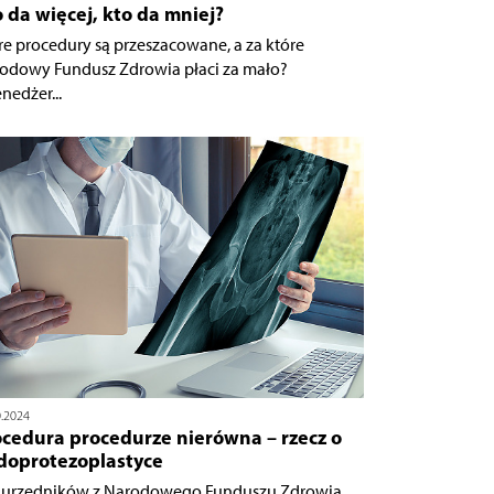
 da więcej, kto da mniej?
re procedury są przeszacowane, a za które
odowy Fundusz Zdrowia płaci za mało?
nedżer...
0.2024
ocedura procedurze nierówna – rzecz o
doprotezoplastyce
 urzędników z Narodowego Funduszu Zdrowia