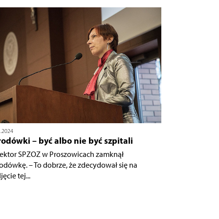
2.2024
odówki – być albo nie być szpitali
ektor SPZOZ w Proszowicach zamknął
odówkę. – To dobrze, że zdecydował się na
ęcie tej...