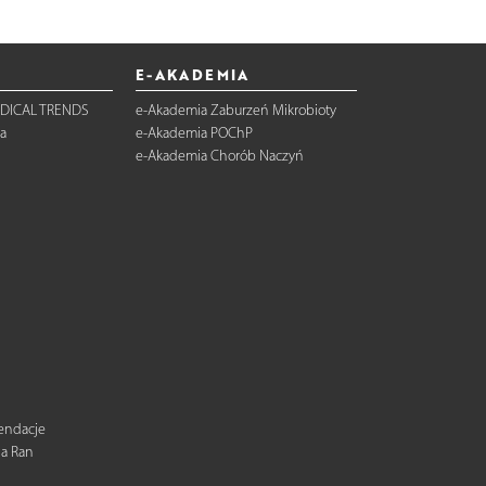
E-AKADEMIA
DICAL TRENDS
e-Akademia Zaburzeń Mikrobioty
a
e-Akademia POChP
e-Akademia Chorób Naczyń
mendacje
ia Ran