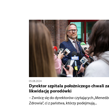
05.08.2024
Dyrektor szpitala położniczego chwali z
likwidację porodówki
– Zwrócę się do dyrektorów czytających „Menedż
Zdrowia”, ci z państwa, którzy podejmują...