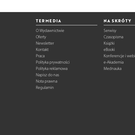
TERMEDIA
NA SKRÓTY
O Wydawnictwie
Serwisy
Oferty
Czasopisma
Newsletter
Książki
Kontakt
eBooki
Praca
Konferencje i web
Polityka prywatności
e-Akademia
Polityka reklamowa
Mednauka
Napisz do nas
Nota prawna
Regulamin