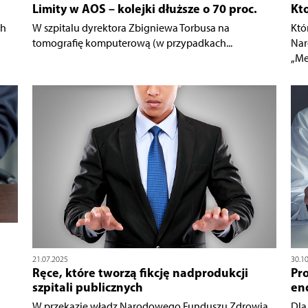
Limity w AOS – kolejki dłuższe o 70 proc.
Kto
ch
W szpitalu dyrektora Zbigniewa Torbusa na
Któ
tomografię komputerową (w przypadkach...
Nar
„Me
21.07.2025
30.1
Ręce, które tworzą fikcję nadprodukcji
Pr
szpitali publicznych
en
W przekazie władz Narodowego Funduszu Zdrowia
Dla