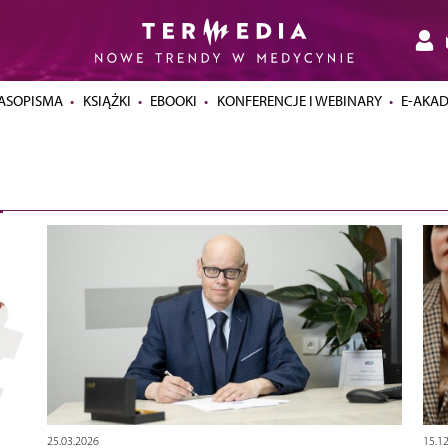
ASOPISMA
KSIĄŻKI
EBOOKI
KONFERENCJE I WEBINARY
E-AKA
25.03.2026
15.1