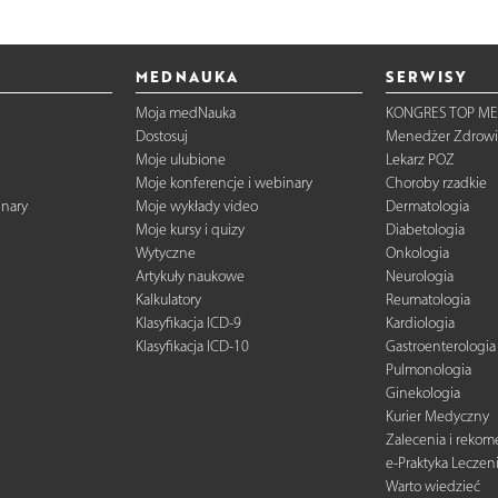
MEDNAUKA
SERWISY
Moja medNauka
KONGRES TOP ME
Dostosuj
Menedżer Zdrowi
Moje ulubione
Lekarz POZ
Moje konferencje i webinary
Choroby rzadkie
inary
Moje wykłady video
Dermatologia
Moje kursy i quizy
Diabetologia
Wytyczne
Onkologia
Artykuły naukowe
Neurologia
Kalkulatory
Reumatologia
Klasyfikacja ICD-9
Kardiologia
Klasyfikacja ICD-10
Gastroenterologia
Pulmonologia
Ginekologia
Kurier Medyczny
Zalecenia i reko
e-Praktyka Leczen
Warto wiedzieć