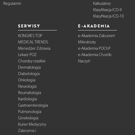
Regulamin
Kalkulatory
Klasyfikacja ICD-9
Klasyfikacja ICD-10
SERWISY
E-AKADEMIA
KONGRES TOP
e-Akademia Zaburzeń
MEDICAL TRENDS
Mikrobioty
Menedżer Zdrowia
e-Akademia POChP
Lekarz POZ
e-Akademia Chorób
Choroby rzadkie
Naczyń
Dermatologia
Diabetologia
Onkologia
Neurologia
Reumatologia
Kardiologia
Gastroenterologia
Pulmonologia
Ginekologia
Kurier Medyczny
Zalecenia i