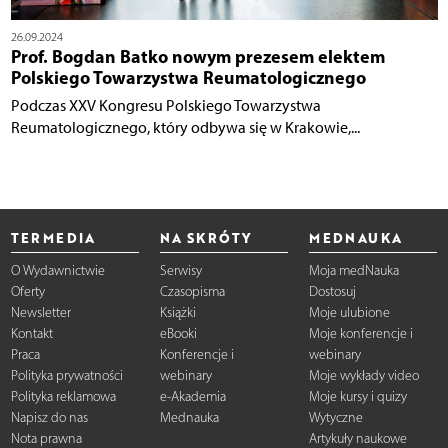
26.09.2024
Prof. Bogdan Batko nowym prezesem elektem
Polskiego Towarzystwa Reumatologicznego
Podczas XXV Kongresu Polskiego Towarzystwa
Reumatologicznego, który odbywa się w Krakowie,...
TERMEDIA
NA SKRÓTY
MEDNAUKA
O Wydawnictwie
Serwisy
Moja medNauka
Oferty
Czasopisma
Dostosuj
Newsletter
Książki
Moje ulubione
Kontakt
eBooki
Moje konferencje i
Praca
Konferencje i
webinary
Polityka prywatności
webinary
Moje wykłady video
Polityka reklamowa
e-Akademia
Moje kursy i quizy
Napisz do nas
Mednauka
Wytyczne
Nota prawna
Artykuły naukowe