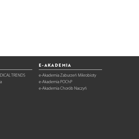
E-AKADEMIA
DICAL TRENDS
e-Akademia Zaburzeń Mikrobioty
a
e-Akademia POChP
e-Akademia Chorób Naczyń