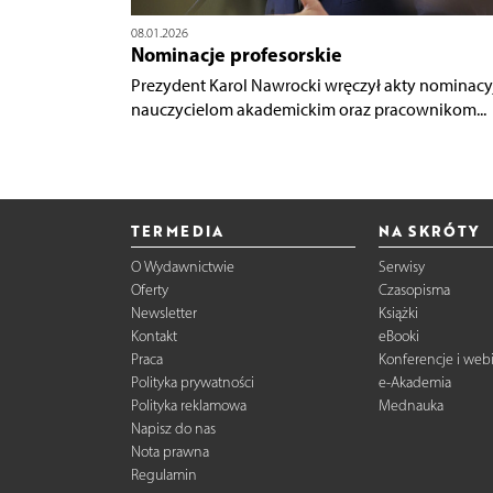
08.01.2026
Nominacje profesorskie
Prezydent Karol Nawrocki wręczył akty nominacy
nauczycielom akademickim oraz pracownikom...
TERMEDIA
NA SKRÓTY
O Wydawnictwie
Serwisy
Oferty
Czasopisma
Newsletter
Książki
Kontakt
eBooki
Praca
Konferencje i web
Polityka prywatności
e-Akademia
Polityka reklamowa
Mednauka
Napisz do nas
Nota prawna
Regulamin