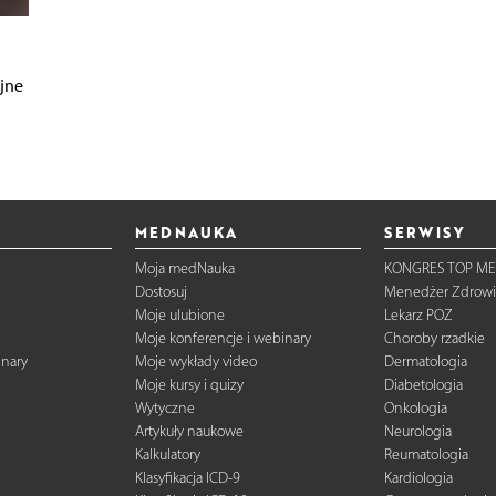
jne
MEDNAUKA
SERWISY
Moja medNauka
KONGRES TOP ME
Dostosuj
Menedżer Zdrowi
Moje ulubione
Lekarz POZ
Moje konferencje i webinary
Choroby rzadkie
inary
Moje wykłady video
Dermatologia
Moje kursy i quizy
Diabetologia
Wytyczne
Onkologia
Artykuły naukowe
Neurologia
Kalkulatory
Reumatologia
Klasyfikacja ICD-9
Kardiologia