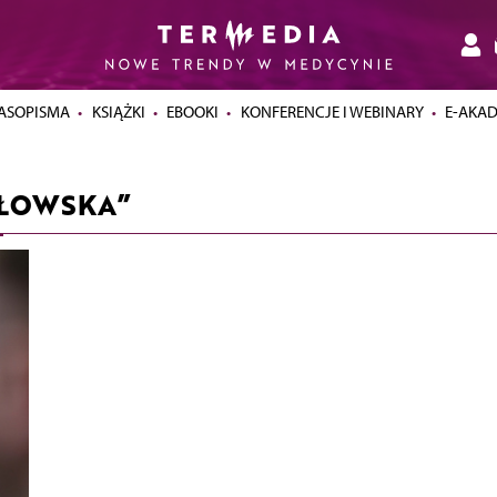
ASOPISMA
KSIĄŻKI
EBOOKI
KONFERENCJE I WEBINARY
E-AKA
OŁOWSKA”