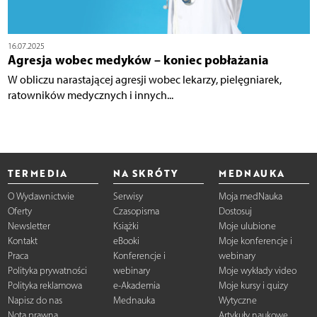
16.07.2025
Agresja wobec medyków – koniec pobłażania
W obliczu narastającej agresji wobec lekarzy, pielęgniarek,
ratowników medycznych i innych...
TERMEDIA
NA SKRÓTY
MEDNAUKA
O Wydawnictwie
Serwisy
Moja medNauka
Oferty
Czasopisma
Dostosuj
Newsletter
Książki
Moje ulubione
Kontakt
eBooki
Moje konferencje i
Praca
Konferencje i
webinary
Polityka prywatności
webinary
Moje wykłady video
Polityka reklamowa
e-Akademia
Moje kursy i quizy
Napisz do nas
Mednauka
Wytyczne
Nota prawna
Artykuły naukowe