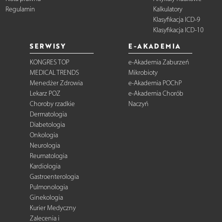
Regulamin
Kalkulatory
Klasyfikacja ICD-9
Klasyfikacja ICD-10
SERWISY
E-AKADEMIA
KONGRES TOP
e-Akademia Zaburzeń
MEDICAL TRENDS
Mikrobioty
Menedżer Zdrowia
e-Akademia POChP
Lekarz POZ
e-Akademia Chorób
Choroby rzadkie
Naczyń
Dermatologia
Diabetologia
Onkologia
Neurologia
Reumatologia
Kardiologia
Gastroenterologia
Pulmonologia
Ginekologia
Kurier Medyczny
Zalecenia i