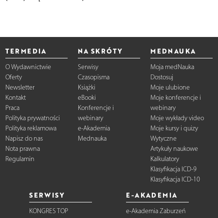
TERMEDIA
NA SKRÓTY
MEDNAUKA
O Wydawnictwie
Serwisy
Moja medNauka
Oferty
Czasopisma
Dostosuj
Newsletter
Książki
Moje ulubione
Kontakt
eBooki
Moje konferencje i
Praca
Konferencje i
webinary
Polityka prywatności
webinary
Moje wykłady video
Polityka reklamowa
e-Akademia
Moje kursy i quizy
Napisz do nas
Mednauka
Wytyczne
Nota prawna
Artykuły naukowe
Regulamin
Kalkulatory
Klasyfikacja ICD-9
Klasyfikacja ICD-10
SERWISY
E-AKADEMIA
KONGRES TOP
e-Akademia Zaburzeń