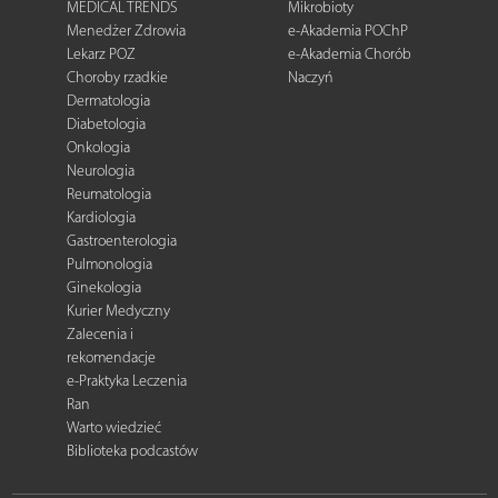
MEDICAL TRENDS
Mikrobioty
Menedżer Zdrowia
e-Akademia POChP
Lekarz POZ
e-Akademia Chorób
Choroby rzadkie
Naczyń
Dermatologia
Diabetologia
Onkologia
Neurologia
Reumatologia
Kardiologia
Gastroenterologia
Pulmonologia
Ginekologia
Kurier Medyczny
Zalecenia i
rekomendacje
e-Praktyka Leczenia
Ran
Warto wiedzieć
Biblioteka podcastów