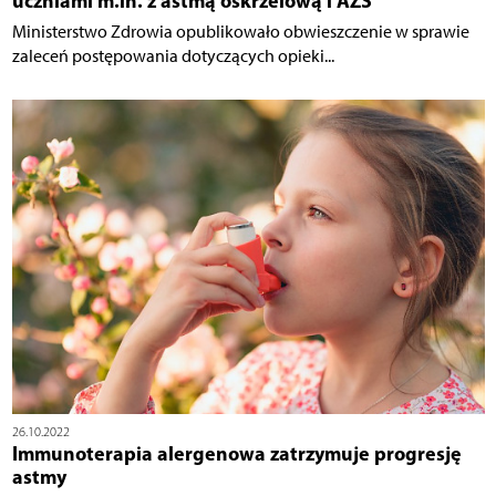
uczniami m.in. z astmą oskrzelową i AZS
Ministerstwo Zdrowia opublikowało obwieszczenie w sprawie
zaleceń postępowania dotyczących opieki...
26.10.2022
Immunoterapia alergenowa zatrzymuje progresję
astmy