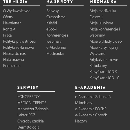
TERMEDIA
NA SKRÓTY
MEDNAUKA
O Wydawnictwie
Serwisy
Moja medNauka
Oferty
Czasopisma
Dostosuj
Newsletter
Książki
Moje ulubione
Kontakt
eBooki
Moje konferencje i
Praca
Konferencje i
webinary
Polityka prywatności
webinary
Moje wykłady video
Polityka reklamowa
e-Akademia
Moje kursy i quizy
Napisz do nas
Mednauka
Wytyczne
Nota prawna
Artykuły naukowe
Regulamin
Kalkulatory
Klasyfikacja ICD-9
Klasyfikacja ICD-10
SERWISY
E-AKADEMIA
KONGRES TOP
e-Akademia Zaburzeń
MEDICAL TRENDS
Mikrobioty
Menedżer Zdrowia
e-Akademia POChP
Lekarz POZ
e-Akademia Chorób
Choroby rzadkie
Naczyń
Dermatologia