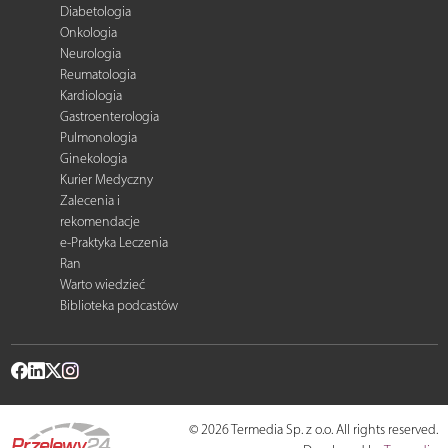
Diabetologia
Onkologia
Neurologia
Reumatologia
Kardiologia
Gastroenterologia
Pulmonologia
Ginekologia
Kurier Medyczny
Zalecenia i
rekomendacje
e-Praktyka Leczenia
Ran
Warto wiedzieć
Biblioteka podcastów
© 2026 Termedia Sp. z o.o. All rights reserved.