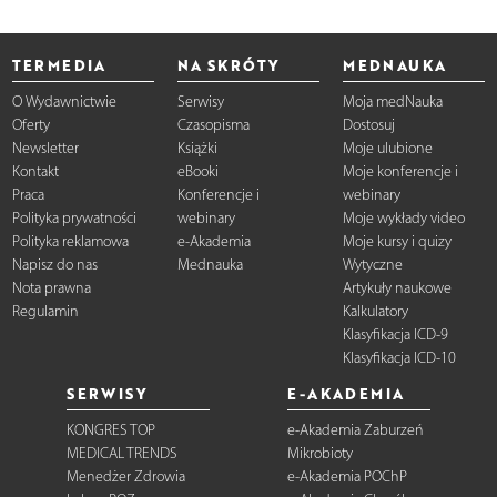
TERMEDIA
NA SKRÓTY
MEDNAUKA
O Wydawnictwie
Serwisy
Moja medNauka
Oferty
Czasopisma
Dostosuj
Newsletter
Książki
Moje ulubione
Kontakt
eBooki
Moje konferencje i
Praca
Konferencje i
webinary
Polityka prywatności
webinary
Moje wykłady video
Polityka reklamowa
e-Akademia
Moje kursy i quizy
Napisz do nas
Mednauka
Wytyczne
Nota prawna
Artykuły naukowe
Regulamin
Kalkulatory
Klasyfikacja ICD-9
Klasyfikacja ICD-10
SERWISY
E-AKADEMIA
KONGRES TOP
e-Akademia Zaburzeń
MEDICAL TRENDS
Mikrobioty
Menedżer Zdrowia
e-Akademia POChP