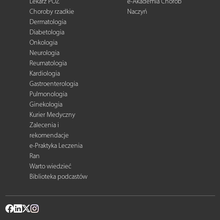
Lekarz POZ
e-Akademia Chorób
Choroby rzadkie
Naczyń
Dermatologia
Diabetologia
Onkologia
Neurologia
Reumatologia
Kardiologia
Gastroenterologia
Pulmonologia
Ginekologia
Kurier Medyczny
Zalecenia i
rekomendacje
e-Praktyka Leczenia
Ran
Warto wiedzieć
Biblioteka podcastów