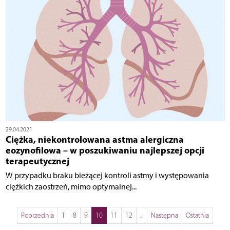
29.04.2021
Ciężka, niekontrolowana astma alergiczna
eozynofilowa – w poszukiwaniu najlepszej opcji
terapeutycznej
W przypadku braku bieżącej kontroli astmy i występowania
ciężkich zaostrzeń, mimo optymalnej...
Poprzednia
1
8
9
10
11
12
...
Następna
Ostatnia