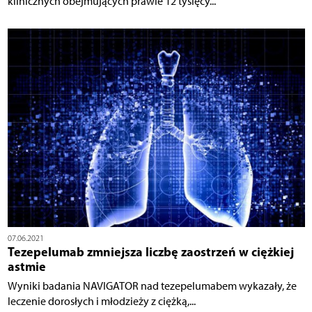
klinicznych obejmujących prawie 12 tysięcy...
07.06.2021
Tezepelumab zmniejsza liczbę zaostrzeń w ciężkiej
astmie
Wyniki badania NAVIGATOR nad tezepelumabem wykazały, że
leczenie dorosłych i młodzieży z ciężką,...