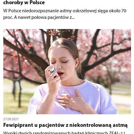
choroby w Polsce
W Polsce niedorozpoznanie astmy oskrzelowej sięga około 70
proc. A nawet połowa pacjentów z...
27.09.2021
Fewipiprant u pacjentów z niekontrolowaną astmą
Wyniki dwóch randomizowanych badań klinicznych ZEAL-1 i