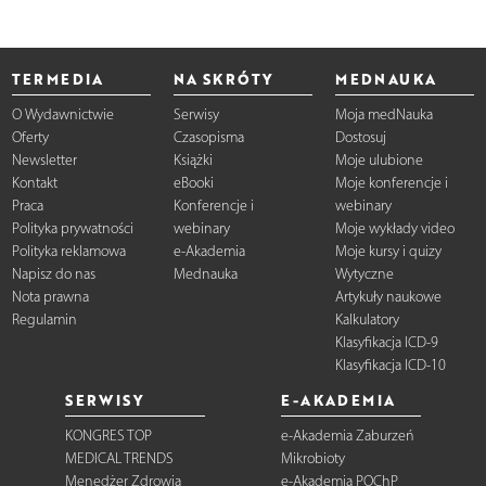
TERMEDIA
NA SKRÓTY
MEDNAUKA
O Wydawnictwie
Serwisy
Moja medNauka
Oferty
Czasopisma
Dostosuj
Newsletter
Książki
Moje ulubione
Kontakt
eBooki
Moje konferencje i
Praca
Konferencje i
webinary
Polityka prywatności
webinary
Moje wykłady video
Polityka reklamowa
e-Akademia
Moje kursy i quizy
Napisz do nas
Mednauka
Wytyczne
Nota prawna
Artykuły naukowe
Regulamin
Kalkulatory
Klasyfikacja ICD-9
Klasyfikacja ICD-10
SERWISY
E-AKADEMIA
KONGRES TOP
e-Akademia Zaburzeń
MEDICAL TRENDS
Mikrobioty
Menedżer Zdrowia
e-Akademia POChP