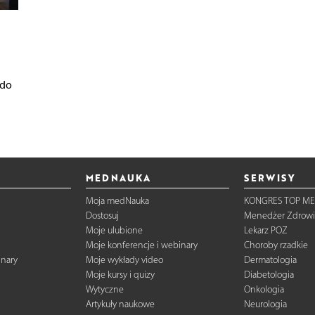
 do
MEDNAUKA
SERWISY
Moja medNauka
KONGRES TOP ME
Dostosuj
Menedżer Zdrowi
Moje ulubione
Lekarz POZ
Moje konferencje i webinary
Choroby rzadkie
inary
Moje wykłady video
Dermatologia
Moje kursy i quizy
Diabetologia
Wytyczne
Onkologia
Artykuły naukowe
Neurologia