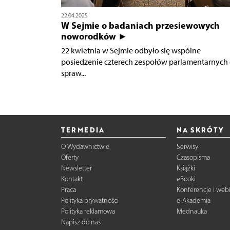
22.04.2025
W Sejmie o badaniach przesiewowych
noworodków ►
22 kwietnia w Sejmie odbyło się wspólne
posiedzenie czterech zespołów parlamentarnych
spraw...
TERMEDIA
NA SKRÓTY
O Wydawnictwie
Serwisy
Oferty
Czasopisma
Newsletter
Książki
Kontakt
eBooki
Praca
Konferencje i web
Polityka prywatności
e-Akademia
Polityka reklamowa
Mednauka
Napisz do nas