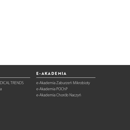
E-AKADEMIA
DICAL TRENDS
e-Akademia Zaburzeń Mikrobioty
a
e-Akademia POChP
e-Akademia Chorób Naczyń