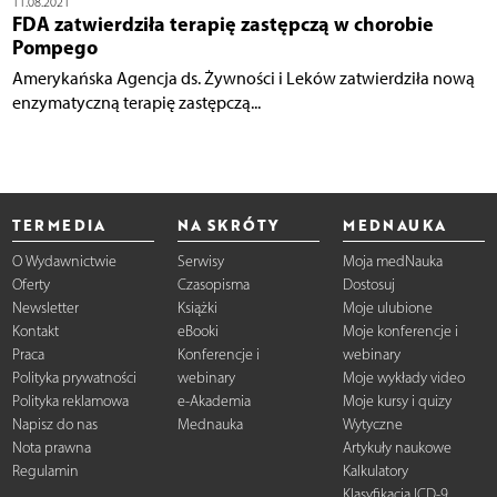
11.08.2021
FDA zatwierdziła terapię zastępczą w chorobie
Pompego
Amerykańska Agencja ds. Żywności i Leków zatwierdziła nową
enzymatyczną terapię zastępczą...
TERMEDIA
NA SKRÓTY
MEDNAUKA
O Wydawnictwie
Serwisy
Moja medNauka
Oferty
Czasopisma
Dostosuj
Newsletter
Książki
Moje ulubione
Kontakt
eBooki
Moje konferencje i
Praca
Konferencje i
webinary
Polityka prywatności
webinary
Moje wykłady video
Polityka reklamowa
e-Akademia
Moje kursy i quizy
Napisz do nas
Mednauka
Wytyczne
Nota prawna
Artykuły naukowe
Regulamin
Kalkulatory
Klasyfikacja ICD-9