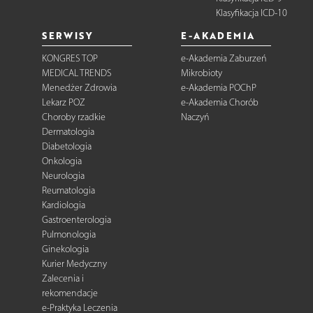
Klasyfikacja ICD-10
SERWISY
E-AKADEMIA
KONGRES TOP
e-Akademia Zaburzeń
MEDICAL TRENDS
Mikrobioty
Menedżer Zdrowia
e-Akademia POChP
Lekarz POZ
e-Akademia Chorób
Choroby rzadkie
Naczyń
Dermatologia
Diabetologia
Onkologia
Neurologia
Reumatologia
Kardiologia
Gastroenterologia
Pulmonologia
Ginekologia
Kurier Medyczny
Zalecenia i
rekomendacje
e-Praktyka Leczenia