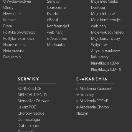
O Wydawnictwie
Serwisy
Moja medNauka
Oferty
Czasopisma
Dostosuj
Newsletter
Książki
Moje ulubione
Kontakt
eBooki
Moje konferencje i
Praca
Konferencje i
webinary
Polityka prywatności
webinary
Moje wykłady video
Polityka reklamowa
e-Akademia
Moje kursy i quizy
Napisz do nas
Mednauka
Wytyczne
Nota prawna
Artykuły naukowe
Regulamin
Kalkulatory
Klasyfikacja ICD-9
Klasyfikacja ICD-10
SERWISY
E-AKADEMIA
KONGRES TOP
e-Akademia Zaburzeń
MEDICAL TRENDS
Mikrobioty
Menedżer Zdrowia
e-Akademia POChP
Lekarz POZ
e-Akademia Chorób
Choroby rzadkie
Naczyń
Dermatologia
Diabetologia
Onkologia