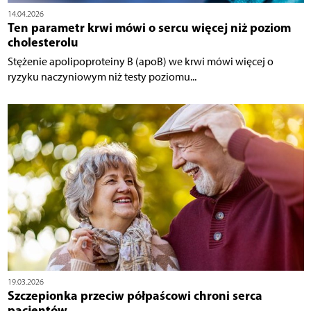
14.04.2026
Ten parametr krwi mówi o sercu więcej niż poziom
cholesterolu
Stężenie apolipoproteiny B (apoB) we krwi mówi więcej o
ryzyku naczyniowym niż testy poziomu...
19.03.2026
Szczepionka przeciw półpaścowi chroni serca
pacjentów