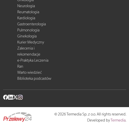
Neurologia
Reumatologia
Kardiologia
Gastroenterologia
Pulmonologia
Ginekologia
Kurier Medyczny
Zalecenia i
rekomendacje
e-Praktyka Leczenia
Ran
Warto wiedzieć
Biblioteka podcastów
© 2026 Termedia Sp. z o.o. All rights reserved.
Developed by
Termedia
.