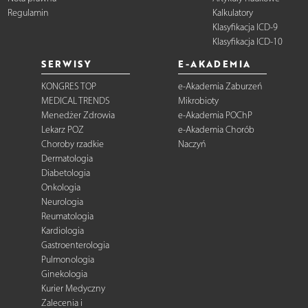
Regulamin
Kalkulatory
Klasyfikacja ICD-9
Klasyfikacja ICD-10
SERWISY
E-AKADEMIA
KONGRES TOP
e-Akademia Zaburzeń
MEDICAL TRENDS
Mikrobioty
Menedżer Zdrowia
e-Akademia POChP
Lekarz POZ
e-Akademia Chorób
Choroby rzadkie
Naczyń
Dermatologia
Diabetologia
Onkologia
Neurologia
Reumatologia
Kardiologia
Gastroenterologia
Pulmonologia
Ginekologia
Kurier Medyczny
Zalecenia i