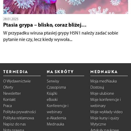
28.01.2025
Ptasia grypa – blisko, coraz bliżej…
W przypadku wirusa ptasiej grypy H5N1 należy zadać sobie
pytanie nie czy, lecz kiedy wywoła...
TERMEDIA
NA SKRÓTY
MEDNAUKA
O Wydawnictwie
Serwisy
Moja medNauka
Oferty
Czasopisma
Dostosuj
Newsletter
Książki
Moje ulubione
Kontakt
eBooki
Moje konferencje i
Praca
Konferencje i
webinary
Polityka prywatności
webinary
Moje wykłady video
Polityka reklamowa
e-Akademia
Moje kursy i quizy
Napisz do nas
Mednauka
Wytyczne
Nota prawna
Artykuły naukowe