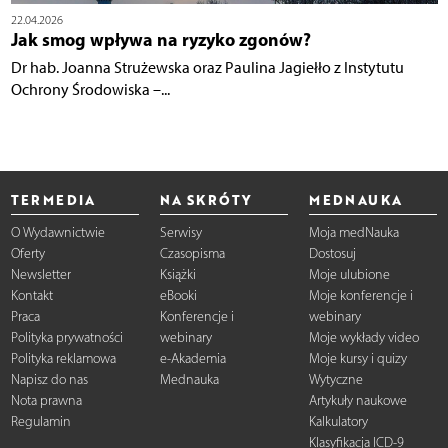
22.04.2026
Jak smog wpływa na ryzyko zgonów?
Dr hab. Joanna Strużewska oraz Paulina Jagiełło z Instytutu
Ochrony Środowiska –...
TERMEDIA
NA SKRÓTY
MEDNAUKA
O Wydawnictwie
Serwisy
Moja medNauka
Oferty
Czasopisma
Dostosuj
Newsletter
Książki
Moje ulubione
Kontakt
eBooki
Moje konferencje i
Praca
Konferencje i
webinary
Polityka prywatności
webinary
Moje wykłady video
Polityka reklamowa
e-Akademia
Moje kursy i quizy
Napisz do nas
Mednauka
Wytyczne
Nota prawna
Artykuły naukowe
Regulamin
Kalkulatory
Klasyfikacja ICD-9