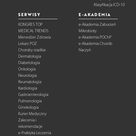
Klasyfikacja ICD-10
SERWISY
E-AKADEMIA
KONGRES TOP
e-Akademia Zaburzeń
MEDICAL TRENDS
Mikrobioty
Menedżer Zdrowia
e-Akademia POChP
Lekarz POZ
e-Akademia Chorób
Choroby rzadkie
Naczyń
Dermatologia
Diabetologia
Onkologia
Neurologia
Reumatologia
Kardiologia
Gastroenterologia
Pulmonologia
Ginekologia
Kurier Medyczny
Zalecenia i
rekomendacje
e-Praktyka Leczenia