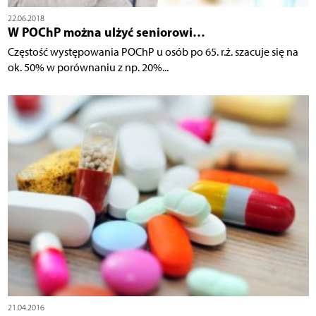
22.06.2018
W POChP można ulżyć seniorowi…
Częstość występowania POChP u osób po 65. r.ż. szacuje się na
ok. 50% w porównaniu z np. 20%...
21.04.2016