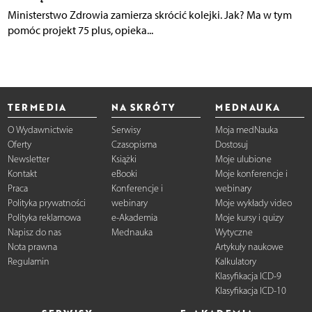
Ministerstwo Zdrowia zamierza skrócić kolejki. Jak? Ma w tym
pomóc projekt 75 plus, opieka...
TERMEDIA
NA SKRÓTY
MEDNAUKA
O Wydawnictwie
Serwisy
Moja medNauka
Oferty
Czasopisma
Dostosuj
Newsletter
Książki
Moje ulubione
Kontakt
eBooki
Moje konferencje i
Praca
Konferencje i
webinary
Polityka prywatności
webinary
Moje wykłady video
Polityka reklamowa
e-Akademia
Moje kursy i quizy
Napisz do nas
Mednauka
Wytyczne
Nota prawna
Artykuły naukowe
Regulamin
Kalkulatory
Klasyfikacja ICD-9
Klasyfikacja ICD-10