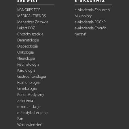
SERWISY
E-AKADEMIA
KONGRES TOP
e-Akademia Zaburzeń
MEDICAL TRENDS
Mikrobioty
Menedżer Zdrowia
e-Akademia POChP
Lekarz POZ
e-Akademia Chorób
Choroby rzadkie
Naczyń
Dermatologia
Diabetologia
Onkologia
Neurologia
Reumatologia
Kardiologia
Gastroenterologia
Pulmonologia
Ginekologia
Kurier Medyczny
Zalecenia i
rekomendacje
e-Praktyka Leczenia
Ran
Warto wiedzieć