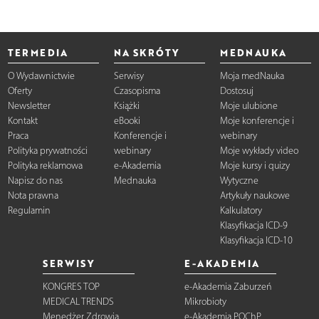
TERMEDIA
NA SKRÓTY
MEDNAUKA
O Wydawnictwie
Serwisy
Moja medNauka
Oferty
Czasopisma
Dostosuj
Newsletter
Książki
Moje ulubione
Kontakt
eBooki
Moje konferencje i
Praca
Konferencje i
webinary
Polityka prywatności
webinary
Moje wykłady video
Polityka reklamowa
e-Akademia
Moje kursy i quizy
Napisz do nas
Mednauka
Wytyczne
Nota prawna
Artykuły naukowe
Regulamin
Kalkulatory
Klasyfikacja ICD-9
Klasyfikacja ICD-10
SERWISY
E-AKADEMIA
KONGRES TOP
e-Akademia Zaburzeń
MEDICAL TRENDS
Mikrobioty
Menedżer Zdrowia
e-Akademia POChP