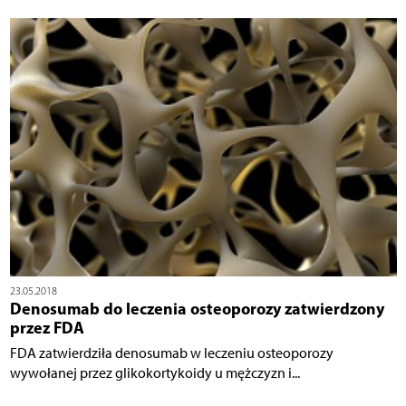
23.05.2018
Denosumab do leczenia osteoporozy zatwierdzony
przez FDA
FDA zatwierdziła denosumab w leczeniu osteoporozy
wywołanej przez glikokortykoidy u mężczyzn i...