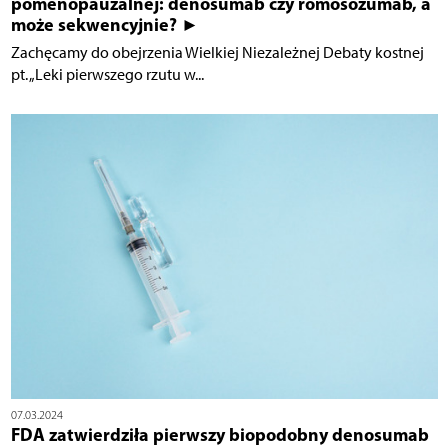
pomenopauzalnej: denosumab czy romosozumab, a
może sekwencyjnie? ►
Zachęcamy do obejrzenia Wielkiej Niezależnej Debaty kostnej
pt. „Leki pierwszego rzutu w...
07.03.2024
FDA zatwierdziła pierwszy biopodobny denosumab