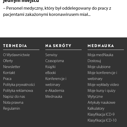
jednym miejscu
– Personel medyczny, który był oddelegowany do pracy z
pacjentami zakażonymi koronawirusem miał...
TERMEDIA
NA SKRÓTY
MEDNAUKA
O Wydawnictwie
Serwisy
Moja medNauka
Oferty
Czasopisma
Dostosuj
Newsletter
Książki
Moje ulubione
Kontakt
eBooki
Moje konferencje i
Praca
Konferencje i
webinary
Polityka prywatności
webinary
Moje wykłady video
Polityka reklamowa
e-Akademia
Moje kursy i quizy
Napisz do nas
Mednauka
Wytyczne
Nota prawna
Artykuły naukowe
Regulamin
Kalkulatory
Klasyfikacja ICD-9
Klasyfikacja ICD-10