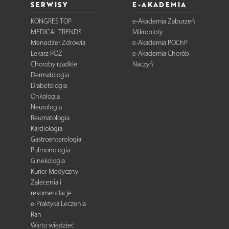
SERWISY
E-AKADEMIA
KONGRES TOP
e-Akademia Zaburzeń
MEDICAL TRENDS
Mikrobioty
Menedżer Zdrowia
e-Akademia POChP
Lekarz POZ
e-Akademia Chorób
Choroby rzadkie
Naczyń
Dermatologia
Diabetologia
Onkologia
Neurologia
Reumatologia
Kardiologia
Gastroenterologia
Pulmonologia
Ginekologia
Kurier Medyczny
Zalecenia i
rekomendacje
e-Praktyka Leczenia
Ran
Warto wiedzieć