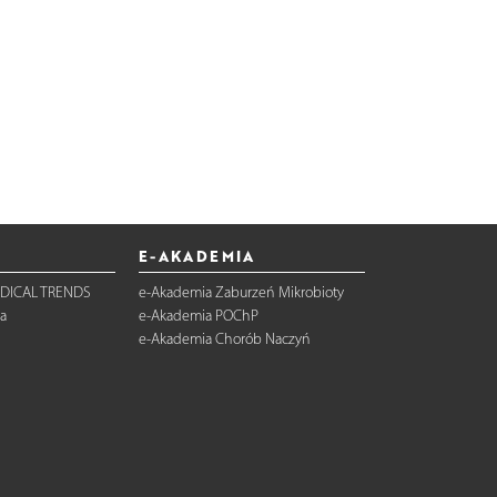
E-AKADEMIA
DICAL TRENDS
e-Akademia Zaburzeń Mikrobioty
a
e-Akademia POChP
e-Akademia Chorób Naczyń