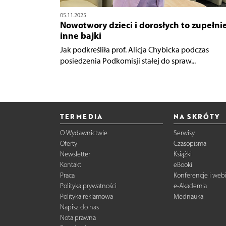
05.11.2025
Nowotwory dzieci i dorosłych to zupełni
inne bajki
Jak podkreśliła prof. Alicja Chybicka podczas
posiedzenia Podkomisji stałej do spraw...
TERMEDIA
NA SKRÓTY
O Wydawnictwie
Serwisy
Oferty
Czasopisma
Newsletter
Książki
Kontakt
eBooki
Praca
Konferencje i web
Polityka prywatności
e-Akademia
Polityka reklamowa
Mednauka
Napisz do nas
Nota prawna