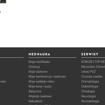
e
MEDNAUKA
SERWISY
Moja medNauka
KONGRES TOP ME
Dostosuj
Menedżer Zdrowi
Moje ulubione
Lekarz POZ
Moje konferencje i webinary
Choroby rzadkie
inary
Moje wykłady video
Dermatologia
Moje kursy i quizy
Diabetologia
Wytyczne
Onkologia
Artykuły naukowe
Neurologia
Kalkulatory
Reumatologia