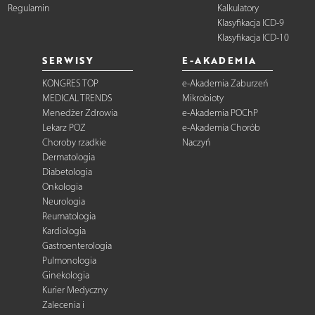
Regulamin
Kalkulatory
Klasyfikacja ICD-9
Klasyfikacja ICD-10
SERWISY
E-AKADEMIA
KONGRES TOP
e-Akademia Zaburzeń
MEDICAL TRENDS
Mikrobioty
Menedżer Zdrowia
e-Akademia POChP
Lekarz POZ
e-Akademia Chorób
Choroby rzadkie
Naczyń
Dermatologia
Diabetologia
Onkologia
Neurologia
Reumatologia
Kardiologia
Gastroenterologia
Pulmonologia
Ginekologia
Kurier Medyczny
Zalecenia i