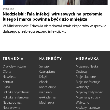
19.01.2023
Niedzielski: Fala infekcji wirusowych na przełomie
lutego i marca powinna być dużo mniejsza
W Ministerstwie Zdrowia obradował sztab ekspertów w sprawie
dalszego przebiegu sezonu infekcji. –...
TERMEDIA
NA SKRÓTY
MEDNAUKA
O Wydawnictwie
Serwisy
Moja medNauka
Oferty
Czasopisma
Dostosuj
Newsletter
Książki
Moje ulubione
Kontakt
eBooki
Moje konferencje i
Praca
Konferencje i
webinary
Polityka prywatności
webinary
Moje wykłady video
Polityka reklamowa
e-Akademia
Moje kursy i quizy
Napisz do nas
Mednauka
Wytyczne
Nota prawna
Artykuły naukowe