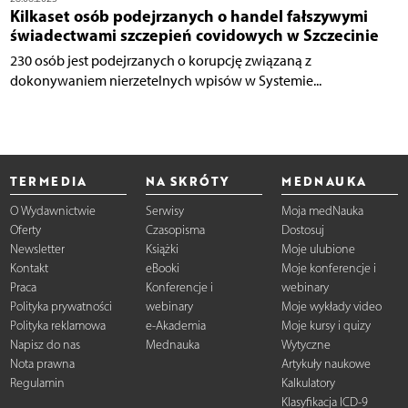
Kilkaset osób podejrzanych o handel fałszywymi
świadectwami szczepień covidowych w Szczecinie
230 osób jest podejrzanych o korupcję związaną z
dokonywaniem nierzetelnych wpisów w Systemie...
TERMEDIA
NA SKRÓTY
MEDNAUKA
O Wydawnictwie
Serwisy
Moja medNauka
Oferty
Czasopisma
Dostosuj
Newsletter
Książki
Moje ulubione
Kontakt
eBooki
Moje konferencje i
Praca
Konferencje i
webinary
Polityka prywatności
webinary
Moje wykłady video
Polityka reklamowa
e-Akademia
Moje kursy i quizy
Napisz do nas
Mednauka
Wytyczne
Nota prawna
Artykuły naukowe
Regulamin
Kalkulatory
Klasyfikacja ICD-9