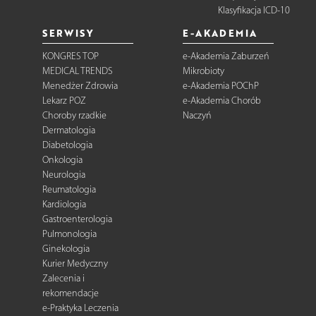
Klasyfikacja ICD-10
SERWISY
E-AKADEMIA
KONGRES TOP
e-Akademia Zaburzeń
MEDICAL TRENDS
Mikrobioty
Menedżer Zdrowia
e-Akademia POChP
Lekarz POZ
e-Akademia Chorób
Choroby rzadkie
Naczyń
Dermatologia
Diabetologia
Onkologia
Neurologia
Reumatologia
Kardiologia
Gastroenterologia
Pulmonologia
Ginekologia
Kurier Medyczny
Zalecenia i
rekomendacje
e-Praktyka Leczenia