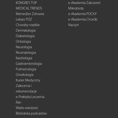
KONGRES TOP
e-Akademia Zaburzeń
MEDICAL TRENDS
Mikrobioty
Menedżer Zdrowia
e-Akademia POChP
Lekarz POZ
e-Akademia Chorób
Choroby rzadkie
Naczyń
Dermatologia
Diabetologia
Onkologia
Neurologia
Reumatologia
Kardiologia
Gastroenterologia
Pulmonologia
Ginekologia
Kurier Medyczny
Zalecenia i
rekomendacje
e-Praktyka Leczenia
Ran
Warto wiedzieć
Biblioteka podcastów