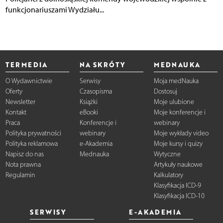
funkcjonariuszami Wydziału...
TERMEDIA
NA SKRÓTY
MEDNAUKA
O Wydawnictwie
Serwisy
Moja medNauka
Oferty
Czasopisma
Dostosuj
Newsletter
Książki
Moje ulubione
Kontakt
eBooki
Moje konferencje i
Praca
Konferencje i
webinary
Polityka prywatności
webinary
Moje wykłady video
Polityka reklamowa
e-Akademia
Moje kursy i quizy
Napisz do nas
Mednauka
Wytyczne
Nota prawna
Artykuły naukowe
Regulamin
Kalkulatory
Klasyfikacja ICD-9
Klasyfikacja ICD-10
SERWISY
E-AKADEMIA