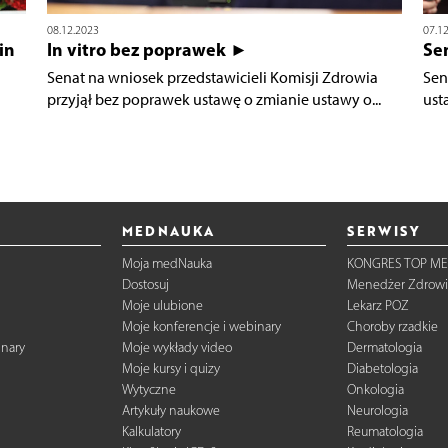
08.12.2023
07.1
in
In vitro bez poprawek ►
Sen
Senat na wniosek przedstawicieli Komisji Zdrowia
Sen
przyjął bez poprawek ustawę o zmianie ustawy o...
ust
MEDNAUKA
SERWISY
Moja medNauka
KONGRES TOP ME
Dostosuj
Menedżer Zdrowi
Moje ulubione
Lekarz POZ
Moje konferencje i webinary
Choroby rzadkie
inary
Moje wykłady video
Dermatologia
Moje kursy i quizy
Diabetologia
Wytyczne
Onkologia
Artykuły naukowe
Neurologia
Kalkulatory
Reumatologia