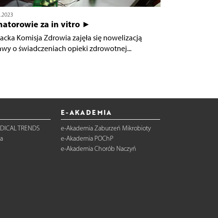
2.2023
atorowie za in vitro ►
acka Komisja Zdrowia zajęła się nowelizacją
awy o świadczeniach opieki zdrowotnej...
E-AKADEMIA
DICAL TRENDS
e-Akademia Zaburzeń Mikrobioty
a
e-Akademia POChP
e-Akademia Chorób Naczyń