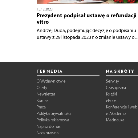
15.12.2023
Prezydent podpisał ustawę o refundacji 
vitro
Andrzej Duda, podejmując decyzję o podpisaniu
ustawy z 29 listopada 2023 r. o zmianie ustawy o...
TERMEDIA
NA SKRÓTY
O Wydawnictwie
Serwisy
Oferty
Czasopisma
Newsletter
Książki
Kontakt
eBooki
Praca
Konferencje i web
Polityka prywatności
e-Akademia
Polityka reklamowa
Mednauka
Napisz do nas
Nota prawna